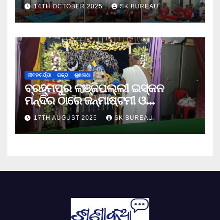
14TH OCTOBER 2025
SK BUREAU
ଜୀବନଚର୍ଯ୍ୟା
ରାଜ୍ୟ
ଶୁଣାକଥା
ବ୍ରହ୍ମପୁର ଲାଞ୍ଜିପଲ୍ଲୀ ଇସ୍କନ
ମନ୍ଦିର ଠାରେ ଜନ୍ମାଷ୍ଟମୀ ଓ
ନନ୍ଦୋତ୍ସବ ପାଳିତ
17TH AUGUST 2025
SK BUREAU