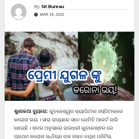
By
SK Bureau
MAR 16, 2020
ଶୁଣାକଥା ବ୍ୟୁରୋ:
ଭୁବନେଶ୍ୱର କ୍ୟାପିଟାଲ ହସ୍ପିଟାଲରେ
କରୋନା ଭୟ । ସାରା ରାଜ୍ୟରେ ସତେ ଯେମିତି ଆଲର୍ଟ ଜାରି
ହୋଇଛି । ଖବର ଅନୁସାରେ ରାଜଧାନୀ ଭୁବନେଶ୍ଵର ରେ
ପ୍ରଥମ କରୋନା ସନ୍ଦିଗ୍ଧ ଙ୍କ ରକ୍ତ ନମୁନା ପଜିଟିଭ୍