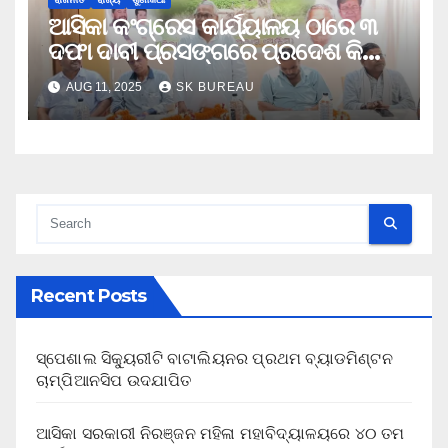
ଆସିକା କଂଗ୍ରେସ କାର୍ଯ୍ୟାଳୟ ଠାରେ ୩
ଦଫା ଦାବୀ ପ୍ରସଙ୍ଗରେ ପ୍ରଦେଶ କିଷାନ
କଂଗ୍ରେସ ରାଜ୍ୟ କିଷାନର ସାଙ୍ଗଠନିକ
AUG 11, 2025
SK BUREAU
ସଭା
Recent Posts
ସ୍ପେଶାଲ ସିକ୍ୟୁରୀଟି ବାଟାଲିୟନର ପ୍ରଥମ ବ୍ୟାଡମିଣ୍ଟନ
ଚାମ୍ପିଆନସିପ ଉଦଯାପିତ
ଆସିକା ସରକାରୀ ନିରଞ୍ଜନ ମହିଳା ମହାବିଦ୍ୟାଳୟରେ ୪୦ ତମ