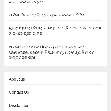
ବାର୍ଷିକ କ୍ରୀଡା ଉତ୍ସବ
ଆସିକା ବିଜ୍ଞାନ ମହାବିଦ୍ୟାଳୟରେ ରକ୍ତଦାନ ଶିବିର
ବ୍ରହ୍ମପୁର ଲାଞ୍ଜିପଲ୍ଲୀ ଇସ୍କନ ମନ୍ଦିର ଠାରେ ଜନ୍ମାଷ୍ଟମୀ
ଓ ନନ୍ଦୋତ୍ସବ ପାଳିତ
ଆସିକା କଂଗ୍ରେସ କାର୍ଯ୍ୟାଳୟ ଠାରେ ୩ ଦଫା ଦାବୀ
ପ୍ରସଙ୍ଗରେ ପ୍ରଦେଶ କିଷାନ କଂଗ୍ରେସ ରାଜ୍ୟ କିଷାନର
ସାଙ୍ଗଠନିକ ସଭା
About us
Contact Us
Disclaimer