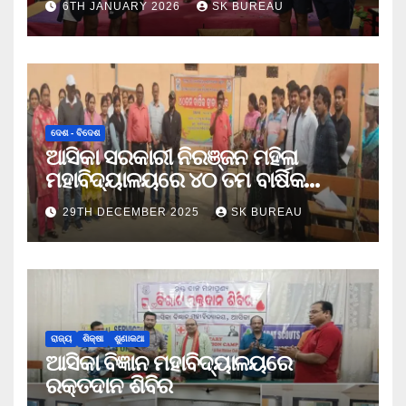
6TH JANUARY 2026
SK BUREAU
ଦେଶ - ବିଦେଶ
ଆସିକା ସରକାରୀ ନିରଞ୍ଜନ ମହିଳା
ମହାବିଦ୍ୟାଳୟରେ ୪୦ ତମ ବାର୍ଷିକ
କ୍ରୀଡା ଉତ୍ସବ
29TH DECEMBER 2025
SK BUREAU
ରାଜ୍ୟ
ଶିକ୍ଷା
ଶୁଣାକଥା
ଆସିକା ବିଜ୍ଞାନ ମହାବିଦ୍ୟାଳୟରେ
ରକ୍ତଦାନ ଶିବିର