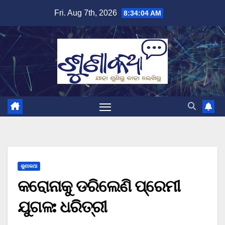
Skip
Fri. Aug 7th, 2026
8:34:04 AM
to
content
ଶୁଣାକଥା
କରୋନାକୁ ଡରିଲେଣି ପ୍ରେମୀ
ଯୁଗଳ: ଧରିତ୍ରୀ