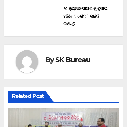
Post
ହ୍ୟୁମାନ ସାଗର କୁ ବୁଡାଇ
ମରିବ ‘କରୋନା’; କାହିଁକି
navigation
ଜାଣନ୍ତୁ…
By
SK Bureau
Related Post