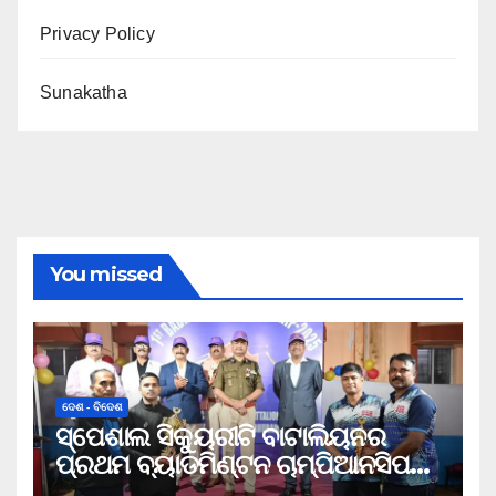
Privacy Policy
Sunakatha
You missed
ଦେଶ - ବିଦେଶ
ସ୍ପେଶାଲ ସିକ୍ୟୁରୀଟି ବାଟାଲିୟନର
ପ୍ରଥମ ବ୍ୟାଡମିଣ୍ଟନ ଚାମ୍ପିଆନସିପ
ଉଦଯାପିତ