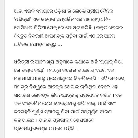
ଆଉ ଏଭଳି ସମୟରେ ଓଡ଼ିଶା ର ଲୋକୋପ୍ରୀୟ ଦୈନିକ
‘ଧରିତ୍ରୀ’ ଏକ କରୋନା ସମ୍ପର୍କିତ ଏକ ଆଲେଖ୍ୟ ନିଜ
ସୋସିଆଲ ମିଡ଼ିଆ ପେଜ୍ ରେ ପୋଷ୍ଟ କରିଛି । ଉକ୍ତ ଖବରର
ବିସ୍ତୃତ ବିବରଣୀ ଆପଣଙ୍କ ପଢ଼ିବା ପାଇଁ ଏଠାରେ ଆମେ
ଅବିକଳ ପୋଷ୍ଟ କରୁଛୁ …
ଧରିତ୍ରୀ ର ଆଲେଖ୍ୟ ଅନୁସାରେ କଥାରେ ଅଛି ‘ପ୍ୟାର୍‌ କିୟା
ତୋ ଡର୍‌ନା କ୍ୟା’ । ମାତ୍ର କରୋନା ଭାଇରସ୍‌ ଏପରି ଏକ
ମହାମାରୀ ଯାହାକୁ ପ୍ରେମୀଯୁଗଳ ବି ଡରିଲେଣି । ଏହି ଭାଇରସ୍‌
ସମଗ୍ର ବିଶ୍ୱରେ ଆତଙ୍କ ଖେଳାଇ ଚାଲିଥିବା ବେଳେ ଏହା
ସାଧାରଣ ଲୋକଙ୍କ ଜୀବନଯାତ୍ରାକୁ ପ୍ରଭାବିତ କରିଛି । ଏହା
ଏକ ସଂକ୍ରମିତ ରୋଗ ହୋଇଥିବାରୁ ଶପିଂ ମଲ୍‌, ପାର୍କ ଏବଂ
ଜନଗହଳି ପୂର୍ଣ୍ଣ ସ୍ଥାନକୁ ଯିବା ପାଇଁ ସମ୍ପୂର୍ଣ୍ଣ ବାରଣ
କରାଯାଇଛି । ଯାହାର ପ୍ରଭାବ ବିଶେଷଭାବେ
ପ୍ରେମୀଯୁଗଳଙ୍କ ଉପରେ ପଡ଼ିଛି ।