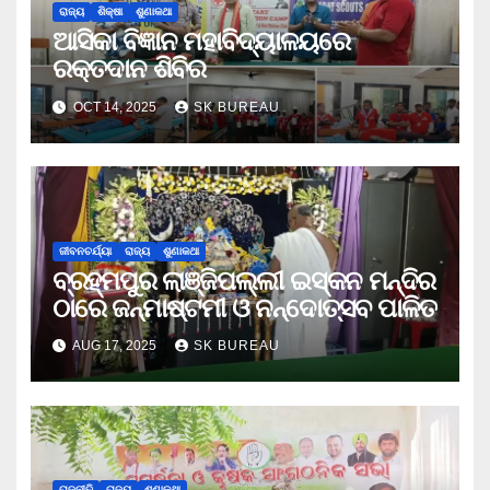
ରାଜ୍ୟ
ଶିକ୍ଷା
ଶୁଣାକଥା
ଆସିକା ବିଜ୍ଞାନ ମହାବିଦ୍ୟାଳୟରେ
ରକ୍ତଦାନ ଶିବିର
OCT 14, 2025
SK BUREAU
ଜୀବନଚର୍ଯ୍ୟା
ରାଜ୍ୟ
ଶୁଣାକଥା
ବ୍ରହ୍ମପୁର ଲାଞ୍ଜିପଲ୍ଲୀ ଇସ୍କନ ମନ୍ଦିର
ଠାରେ ଜନ୍ମାଷ୍ଟମୀ ଓ ନନ୍ଦୋତ୍ସବ ପାଳିତ
AUG 17, 2025
SK BUREAU
ରାଜନୀତି
ରାଜ୍ୟ
ଶୁଣାକଥା