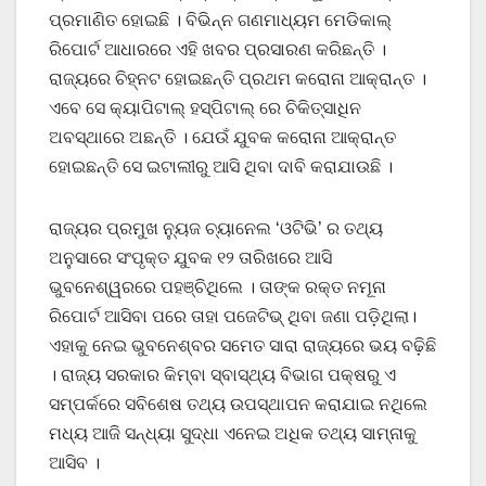
ପ୍ରମାଣିତ ହୋଇଛି । ବିଭିନ୍ନ ଗଣମାଧ୍ୟମ ମେଡିକାଲ୍
ରିପୋର୍ଟ ଆଧାରରେ ଏହି ଖବର ପ୍ରସାରଣ କରିଛନ୍ତି ।
ରାଜ୍ୟରେ ଚିହ୍ନଟ ହୋଇଛନ୍ତି ପ୍ରଥମ କରୋନା ଆକ୍ରାନ୍ତ ।
ଏବେ ସେ କ୍ୟାପିଟାଲ୍ ହସ୍ପିଟାଲ୍ ରେ ଚିକିତ୍ସାଧିନ
ଅବସ୍ଥାରେ ଅଛନ୍ତି । ଯେଉଁ ଯୁବକ କରୋନା ଆକ୍ରାନ୍ତ
ହୋଇଛନ୍ତି ସେ ଇଟାଲୀରୁ ଆସି ଥିବା ଦାବି କରାଯାଉଛି ।
ରାଜ୍ୟର ପ୍ରମୁଖ ନ୍ୟୁଜ ଚ୍ୟାନେଲ ‘ଓଟିଭି’ ର ତଥ୍ୟ
ଅନୁସାରେ ସଂପୃକ୍ତ ଯୁବକ ୧୨ ତାରିଖରେ ଆସି
ଭୁବନେଶ୍ୱରରେ ପହଞ୍ଚିଥିଲେ । ତାଙ୍କ ରକ୍ତ ନମୂନା
ରିପୋର୍ଟ ଆସିବା ପରେ ତାହା ପଜେଟିଭ୍ ଥିବା ଜଣା ପଡ଼ିଥିଲା।
ଏହାକୁ ନେଇ ଭୁବନେଶ୍ବର ସମେତ ସାରା ରାଜ୍ୟରେ ଭୟ ବଢ଼ିଛି
। ରାଜ୍ୟ ସରକାର କିମ୍ବା ସ୍ବାସ୍ଥ୍ୟ ବିଭାଗ ପକ୍ଷରୁ ଏ
ସମ୍ପର୍କରେ ସବିଶେଷ ତଥ୍ୟ ଉପସ୍ଥାପନ କରାଯାଇ ନଥିଲେ
ମଧ୍ୟ ଆଜି ସନ୍ଧ୍ୟା ସୁଦ୍ଧା ଏନେଇ ଅଧିକ ତଥ୍ୟ ସାମ୍ନାକୁ
ଆସିବ ।