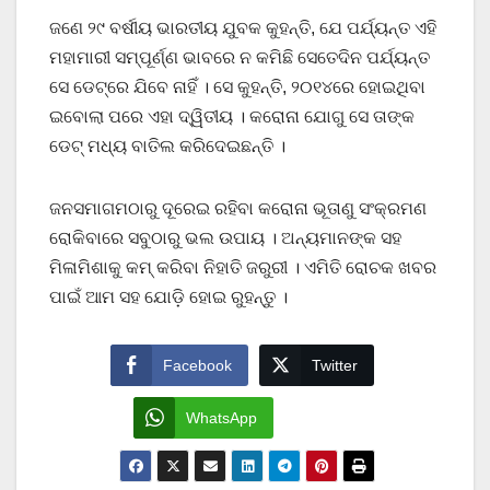
ଜଣେ ୨୯ ବର୍ଷୀୟ ଭାରତୀୟ ଯୁବକ କୁହନ୍ତି, ଯେ ପର୍ଯ୍ୟନ୍ତ ଏହି
ମହାମାରୀ ସମ୍ପୂର୍ଣ୍ଣ ଭାବରେ ନ କମିଛି ସେତେଦିନ ପର୍ଯ୍ୟନ୍ତ
ସେ ଡେଟ୍‌ରେ ଯିବେ ନାହିଁ । ସେ କୁହନ୍ତି, ୨୦୧୪ରେ ହୋଇଥିବା
ଇବୋଲା ପରେ ଏହା ଦ୍ୱିତୀୟ । କରୋନା ଯୋଗୁ ସେ ତାଙ୍କ
ଡେଟ୍‌ ମଧ୍ୟ ବାତିଲ କରିଦେଇଛନ୍ତି ।
ଜନସମାଗମଠାରୁ ଦୂରେଇ ରହିବା କରୋନା ଭୂତାଣୁ ସଂକ୍ରମଣ
ରୋକିବାରେ ସବୁଠାରୁ ଭଲ ଉପାୟ । ଅନ୍ୟମାନଙ୍କ ସହ
ମିଳାମିଶାକୁ କମ୍‌ କରିବା ନିହାତି ଜରୁରୀ । ଏମିତି ରୋଚକ ଖବର
ପାଇଁ ଆମ ସହ ଯୋଡ଼ି ହୋଇ ରୁହନ୍ତୁ ।
Facebook
Twitter
WhatsApp