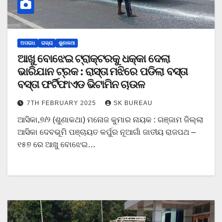
ଅପରାଧ
ରାଜ୍ୟ
ଶୁଣାକଥା
ଆଖୁ ବୋଝେଇ ଟ୍ରାକ୍ଟରକୁ ଧକ୍କା ଦେଲା
ଭାରିଯାନ ଟ୍ରକ : ରାସ୍ତା ମଝିରେ ପଡିଲା ବସ୍ତା
ବସ୍ତା ଫର୍ଟିଫାଏଡ ଭିଟାମିନ ଚାଉଳ
7TH FEBRUARY 2025
SK BUREAU
ଆସିକା,୭/୨ (ଶୁଣାକଥା) ମନୋଜ କୁମାର ନାୟକ : ଗଞ୍ଜାମ ଜିଲ୍ଲା
ଆସିକା ଦେବଭୂମି ପଞ୍ଚାୟତ କର୍ପୁର ନୂଆଗାଁ ଜାତୀୟ ରାଜପଥ –
୧୫୭ ରେ ଆଖୁ ବୋଝେଇ…