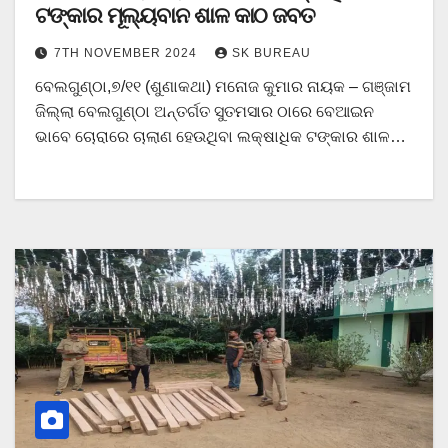
ଟଙ୍କାର ମୂଲ୍ୟବାନ ଶାଳ କାଠ ଜବତ
7TH NOVEMBER 2024
SK BUREAU
ବେଲଗୁଣ୍ଠା,୭/୧୧ (ଶୁଣାକଥା) ମନୋଜ କୁମାର ନାୟକ – ଗଞ୍ଜାମ
ଜିଲ୍ଲା ବେଲଗୁଣ୍ଠା ଅନ୍ତର୍ଗତ ସୁତମସାର ଠାରେ ବେଆଇନ
ଭାବେ ଚୋରାରେ ଚାଲାଣ ହେଉଥିବା ଲକ୍ଷାଧିକ ଟଙ୍କାର ଶାଳ…