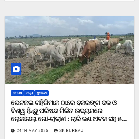
ଅପରାଧ
ରାଜ୍ୟ
ଶୁଣାକଥା
ଭେଟନଇ ଗହିରିମାଳ ଠାରେ ବଜରଙ୍ଗ ଦଳ ଓ
ବିଶ୍ୱ ହିନ୍ଦୁ ପରିଷଦ ମିଳିତ ଉଦ୍ୟମରେ
ରୋକାଗଲା ଗୋ-ଚାଲାଣ : ଚାରି ଜଣ ଅଟକ ସହ ୫୦
ରୁ ଉର୍ଦ୍ଧ ଗାଇ ଜବତ ।
24TH MAY 2025
SK BUREAU