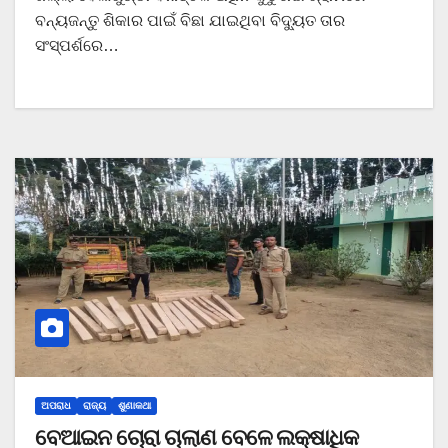
ବନ୍ୟଜନ୍ତୁ ଶିକାର ପାଇଁ ବିଛା ଯାଇଥିବା ବିଦ୍ୟୁତ ତାର
ସଂସ୍ପର୍ଶରେ…
ଅପରାଧ
ରାଜ୍ୟ
ଶୁଣାକଥା
ବେଆଇନ ଚୋରା ଚାଲାଣ ବେଳେ ଲକ୍ଷାଧିକ