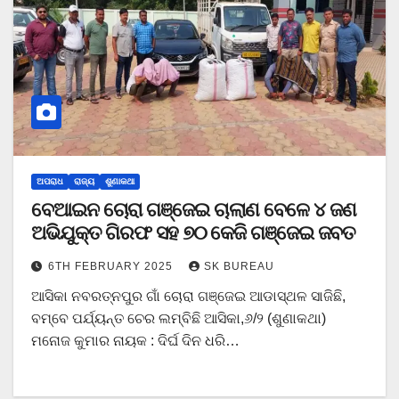
ଅପରାଧ
ରାଜ୍ୟ
ଶୁଣାକଥା
ବେଆଇନ ଚୋରା ଗଞ୍ଜେଇ ଚାଲାଣ ବେଳେ ୪ ଜଣ
ଅଭିଯୁକ୍ତ ଗିରଫ ସହ ୭୦ କେଜି ଗଞ୍ଜେଇ ଜବତ
6TH FEBRUARY 2025
SK BUREAU
ଆସିକା ନବରତ୍ନପୁର ଗାଁ ଚୋରା ଗଞ୍ଜେଇ ଆଡାସ୍ଥଳ ସାଜିଛି,
ବମ୍ବେ ପର୍ଯ୍ୟନ୍ତ ଚେର ଲମ୍ବିଛି ଆସିକା,୬/୨ (ଶୁଣାକଥା)
ମନୋଜ କୁମାର ନାୟକ : ଦିର୍ଘ ଦିନ ଧରି…