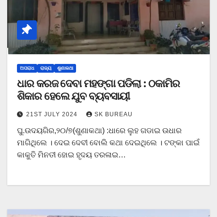
ଅପରାଧ
ରାଜ୍ୟ
ଶୁଣାକଥା
ଧାର କରଜ ଦେବା ମହଙ୍ଗା ପଡିଲା : ଠକାମିର
ଶିକାର ହେଲେ ଯୁବ ବ୍ୟବସାୟୀ
21ST JULY 2024
SK BUREAU
ଘୁ.ଉଦୟଗିର,୨୦/୭(ଶୁଣାକଥା) :ଧାରେ ଲୁହ ଗଡାଇ ଉଧାର
ମାଗିଥିଲେ । ଦେଇ ଦେବୀ ବୋଲି କଥା ଦେଇଥିଲେ । ଟଙ୍କା ପାଇଁ
କାକୁତି ମିନତୀ ହୋଇ ହୃଦୟ ତରଳାଇ…