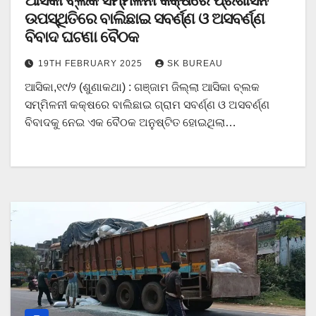
ଆସିକା ବ୍ଲକ ସମ୍ମିଳନୀ କକ୍ଷରେ ପ୍ରଶାସନ
ଉପସ୍ଥିତିରେ ବାଲିଛାଇ ସବର୍ଣ୍ଣ ଓ ଅସବର୍ଣ୍ଣ
ବିବାଦ ଘଟଣା ବୈଠକ
19TH FEBRUARY 2025
SK BUREAU
ଆସିକା,୧୯/୨ (ଶୁଣାକଥା) : ଗଞ୍ଜାମ ଜିଲ୍ଲା ଆସିକା ବ୍ଲକ
ସମ୍ମିଳନୀ କକ୍ଷରେ ବାଲିଛାଇ ଗ୍ରାମ ସବର୍ଣ୍ଣ ଓ ଅସବର୍ଣ୍ଣ
ବିବାଦକୁ ନେଇ ଏକ ବୈଠକ ଅନୁଷ୍ଟିତ ହୋଇଥିଲା…