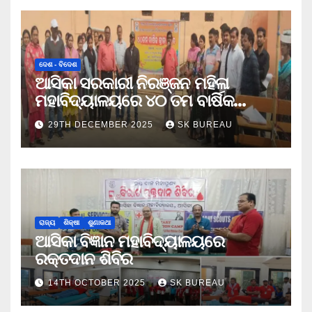
ଦେଶ - ବିଦେଶ
ଆସିକା ସରକାରୀ ନିରଞ୍ଜନ ମହିଳା
ମହାବିଦ୍ୟାଳୟରେ ୪୦ ତମ ବାର୍ଷିକ
କ୍ରୀଡା ଉତ୍ସବ
29TH DECEMBER 2025
SK BUREAU
ରାଜ୍ୟ
ଶିକ୍ଷା
ଶୁଣାକଥା
ଆସିକା ବିଜ୍ଞାନ ମହାବିଦ୍ୟାଳୟରେ
ରକ୍ତଦାନ ଶିବିର
14TH OCTOBER 2025
SK BUREAU