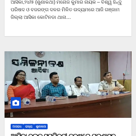
ଆସିକା,୨୪/୫ (ଶୁଣାକଥା) ମନୋଜ କୁମାର ନାୟକ – ବିଶ୍ୱ ହିନ୍ଦୁ
ପରିଷଦ ଓ ବଜରଙ୍ଗ ଦଳର ମିଳିତ ଉଦ୍ୟମରେ ଆଜି ଗଞ୍ଜାମ
ଜିଲ୍ଲା ଆସିକା କୋଟିନଡା ଥାନା…
ଅପରାଧ
ରାଜ୍ୟ
ଶୁଣାକଥା