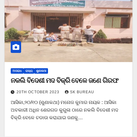
ଅପରାଧ
ରାଜ୍ୟ
ଶୁଣାକଥା
ନକଲି ବିଦେଶୀ ମଦ ବିକ୍ରି ବେଳେ ଜଣେ ଗିରଫ
20TH OCTOBER 2023
SK BUREAU
ଆସିକା,୨୦/୧୦ (ଶୁଣାକଥା) ମନୋଜ କୁମାର ନାୟକ : ଆସିକା
ଅବକାରୀ ଅଧିନ ଶେରଗଡ କୁରୁଳା ଠାରେ ନକଲି ବିଦେଶୀ ମଦ
ବିକ୍ରି ବେଳେ ଚଡାଉ କରାଯାଇ ଜଣକୁ…