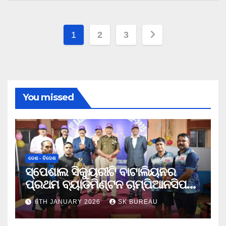
Posts
1
2
3
pagination
You missed
ଦେଶ - ବିଦେଶ
ସ୍ପେଶାଲ ସିକ୍ୟୁରୀଟି ବାଟାଲିୟନର
ପ୍ରଥମ ବ୍ୟାଡମିଣ୍ଟନ ଚାମ୍ପିଆନସିପ
ଉଦଯାପିତ
6TH JANUARY 2026
SK BUREAU