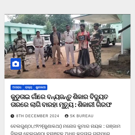
ଅପରାଧ
ରାଜ୍ୟ
ଶୁଣାକଥା
କୁଡୁତାଇ ଗାଁରେ ବନ୍ୟଜନ୍ତୁ ଶିକାର ବିଦ୍ୟୁତ
ତାରରେ ଲାଗି ବାରହା ମୃତ୍ୟୁ : ଶିକାରୀ ଗିରଫ
8TH DECEMBER 2024
SK BUREAU
ବେଲଗୁଣ୍ଠା,୯/୧୨(ଶୁଣାକଥା) ମନୋଜ କୁମାର ନାୟକ : ଗଞ୍ଜାମ
ଜିଲ୍ଲା ବେଲଗୁଣ୍ଠା ବନାଞ୍ଚଳ ଅଧିନ କୁଡୁତାଇ ଗ୍ରାମରେ