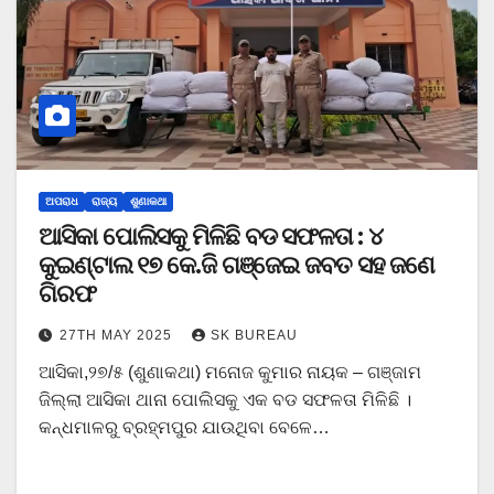
ଅପରାଧ
ରାଜ୍ୟ
ଶୁଣାକଥା
ଆସିକା ପୋଲିସକୁ ମିଳିଛି ବଡ ସଫଳତା : ୪
କୁଇଣ୍ଟାଲ ୧୭ କେ.ଜି ଗଞ୍ଜେଇ ଜବତ ସହ ଜଣେ
ଗିରଫ
27TH MAY 2025
SK BUREAU
ଆସିକା,୨୭/୫ (ଶୁଣାକଥା) ମନୋଜ କୁମାର ନାୟକ – ଗଞ୍ଜାମ
ଜିଲ୍ଲା ଆସିକା ଥାନା ପୋଲିସକୁ ଏକ ବଡ ସଫଳତା ମିଳିଛି ।
କନ୍ଧମାଳରୁ ବ୍ରହ୍ମପୁର ଯାଉଥିବା ବେଳେ…