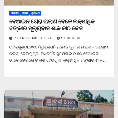
ଅପରାଧ
ରାଜ୍ୟ
ଶୁଣାକଥା
ବେଆଇନ ଚୋରା ଚାଲାଣ ବେଳେ ଲକ୍ଷାଧିକ
ଟଙ୍କାର ମୂଲ୍ୟବାନ ଶାଳ କାଠ ଜବତ
7TH NOVEMBER 2024
SK BUREAU
ବେଲଗୁଣ୍ଠା,୭/୧୧ (ଶୁଣାକଥା) ମନୋଜ କୁମାର ନାୟକ – ଗଞ୍ଜାମ
ଜିଲ୍ଲା ବେଲଗୁଣ୍ଠା ଅନ୍ତର୍ଗତ ସୁତମସାର ଠାରେ ବେଆଇନ
ଭାବେ ଚୋରାରେ ଚାଲାଣ ହେଉଥିବା ଲକ୍ଷାଧିକ ଟଙ୍କାର ଶାଳ…