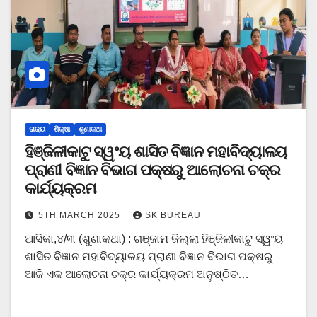
ରାଜ୍ୟ
ଶିକ୍ଷା
ଶୁଣାକଥା
ହିଞ୍ଜିଳୀକାଟୁ ସ୍ୱଂୟ ଶାସିତ ବିଜ୍ଞାନ ମହାବିଦ୍ୟାଳୟ
ପ୍ରାଣୀ ବିଜ୍ଞାନ ବିଭାଗ ପକ୍ଷରୁ ଆଲୋଚନା ଚକ୍ର
କାର୍ଯ୍ୟକ୍ରମ
5TH MARCH 2025
SK BUREAU
ଆସିକା,୪/୩ (ଶୁଣାକଥା) : ଗଞ୍ଜାମ ଜିଲ୍ଲା ହିଞ୍ଜିଳୀକାଟୁ ସ୍ୱଂୟ
ଶାସିତ ବିଜ୍ଞାନ ମହାବିଦ୍ୟାଳୟ ପ୍ରାଣୀ ବିଜ୍ଞାନ ବିଭାଗ ପକ୍ଷରୁ
ଆଜି ଏକ ଆଲୋଚନା ଚକ୍ର କାର୍ଯ୍ୟକ୍ରମ ଅନୁଷ୍ଠିତ…