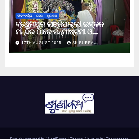
ଜୀବନଚର୍ଯ୍ୟା
ରାଜ୍ୟ
ଶୁଣାକଥା
ବ୍ରହ୍ମପୁର ଲାଞ୍ଜିପଲ୍ଲୀ ଇସ୍କନ
ମନ୍ଦିର ଠାରେ ଜନ୍ମାଷ୍ଟମୀ ଓ
ନନ୍ଦୋତ୍ସବ ପାଳିତ
17TH AUGUST 2025
SK BUREAU