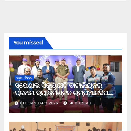
You missed
ଦେଶ - ବିଦେଶ
ସ୍ପେଶାଲ ସିକ୍ୟୁରୀଟି ବାଟାଲିୟନର
ପ୍ରଥମ ବ୍ୟାଡମିଣ୍ଟନ ଚାମ୍ପିଆନସିପ
ଉଦଯାପିତ
6TH JANUARY 2026
SK BUREAU