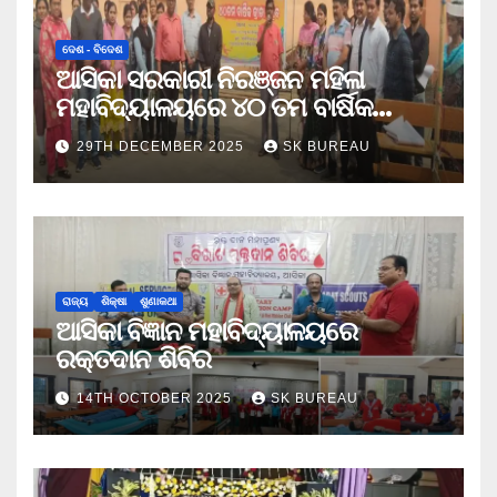
ଦେଶ - ବିଦେଶ
ଆସିକା ସରକାରୀ ନିରଞ୍ଜନ ମହିଳା
ମହାବିଦ୍ୟାଳୟରେ ୪୦ ତମ ବାର୍ଷିକ
କ୍ରୀଡା ଉତ୍ସବ
29TH DECEMBER 2025
SK BUREAU
ରାଜ୍ୟ
ଶିକ୍ଷା
ଶୁଣାକଥା
ଆସିକା ବିଜ୍ଞାନ ମହାବିଦ୍ୟାଳୟରେ
ରକ୍ତଦାନ ଶିବିର
14TH OCTOBER 2025
SK BUREAU