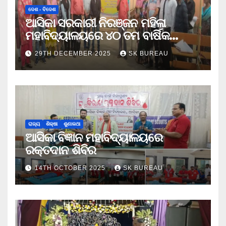
ଦେଶ - ବିଦେଶ
ଆସିକା ସରକାରୀ ନିରଞ୍ଜନ ମହିଳା
ମହାବିଦ୍ୟାଳୟରେ ୪୦ ତମ ବାର୍ଷିକ
କ୍ରୀଡା ଉତ୍ସବ
29TH DECEMBER 2025
SK BUREAU
ରାଜ୍ୟ
ଶିକ୍ଷା
ଶୁଣାକଥା
ଆସିକା ବିଜ୍ଞାନ ମହାବିଦ୍ୟାଳୟରେ
ରକ୍ତଦାନ ଶିବିର
14TH OCTOBER 2025
SK BUREAU