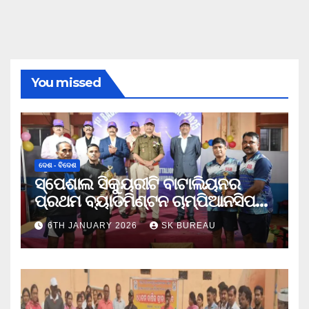
You missed
ଦେଶ - ବିଦେଶ
ସ୍ପେଶାଲ ସିକ୍ୟୁରୀଟି ବାଟାଲିୟନର
ପ୍ରଥମ ବ୍ୟାଡମିଣ୍ଟନ ଚାମ୍ପିଆନସିପ
ଉଦଯାପିତ
6TH JANUARY 2026
SK BUREAU