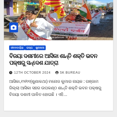
ଜୀବନଚର୍ଯ୍ୟା
ରାଜ୍ୟ
ଶୁଣାକଥା
ବିଜୟା ଦଶମୀରେ ଆସିକା ଶାନ୍ତି ଶକ୍ତି ଭବନ
ପକ୍ଷରୁ ସନ୍ଦେଶ ଯାତ୍ରା
12TH OCTOBER 2024
SK BUREAU
ଆସିକା,୧୨/୧୧(ଶୁଣାକଥା) ମନୋଜ କୁମାର ନାୟକ : ଗଞ୍ଜାମ
ଜିଲ୍ଲା ଆସିକା ସହର ଉପକଣ୍ଠ ଶାନ୍ତି ଶକ୍ତି ଭବନ ପକ୍ଷରୁ
ବିଜୟା ଦଶମୀ ପାଳିତ ହୋଇଛି । ଏହି…