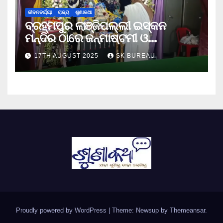
ଜୀବନଚର୍ଯ୍ୟା
ରାଜ୍ୟ
ଶୁଣାକଥା
ବ୍ରହ୍ମପୁର ଲାଞ୍ଜିପଲ୍ଲୀ ଇସ୍କନ
ମନ୍ଦିର ଠାରେ ଜନ୍ମାଷ୍ଟମୀ ଓ
ନନ୍ଦୋତ୍ସବ ପାଳିତ
17TH AUGUST 2025
SK BUREAU
Proudly powered by WordPress
|
Theme: Newsup by
Themeansar
.