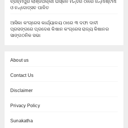
ବ୍ରହ୍ମପୁର ଲାଞ୍ଜିପଲ୍ଲୀ ଇସ୍କନ ମନ୍ଦିର ଠାରେ ଜନ୍ମାଷ୍ଟମୀ
ଓ ନନ୍ଦୋତ୍ସବ ପାଳିତ
ଆସିକା କଂଗ୍ରେସ କାର୍ଯ୍ୟାଳୟ ଠାରେ ୩ ଦଫା ଦାବୀ
ପ୍ରସଙ୍ଗରେ ପ୍ରଦେଶ କିଷାନ କଂଗ୍ରେସ ରାଜ୍ୟ କିଷାନର
ସାଙ୍ଗଠନିକ ସଭା
About us
Contact Us
Disclaimer
Privacy Policy
Sunakatha