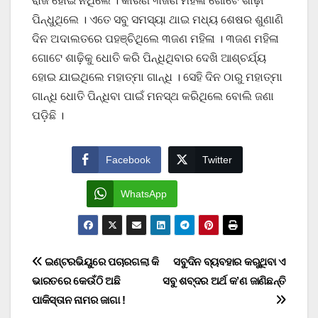
ରାଜି ହୋଇ ନଥିଲେ । କାରଣ ୩ଜଣ ମହିଳା ଗୋଟେ ଶାଢ଼ୀ
ପିନ୍ଧୁଥିଲେ । ଏତେ ସବୁ ସମସ୍ୟା ଥାଇ ମଧ୍ୟ ଶେଷର ଶୁଣାଣି
ଦିନ ଅଦାଲତରେ ପହଞ୍ଚିଥିଲେ ୩ଜଣ ମହିଳା । ୩ଜଣ ମହିଳା
ଗୋଟେ ଶାଢ଼ିକୁ ଧୋତି କରି ପିନ୍ଧିଥିବାର ଦେଖି ଆଶ୍ଚର୍ଯ୍ୟ
ହୋଇ ଯାଇଥିଲେ ମହାତ୍ମା ଗାନ୍ଧି । ସେହି ଦିନ ଠାରୁ ମହାତ୍ମା
ଗାନ୍ଧି ଧୋତି ପିନ୍ଧିବା ପାଇଁ ମନସ୍ଥ କରିଥିଲେ ବୋଲି ଜଣା
ପଡ଼ିଛି ।
Facebook
Twitter
WhatsApp
Post
ଇଣ୍ଟରଭିୟୁରେ ପଚାରଗଲା କି
ସବୁଦିନ ବ୍ୟବହାର କରୁଥିବା ଏ
ଭାରତରେ କେଉଁଠି ଅଛି
ସବୁ ଶବ୍ଦର ଅର୍ଥ କ’ଣ ଜାଣିଛନ୍ତି
navigation
ପାକିସ୍ତାନ ନାମର ଜାଗା !