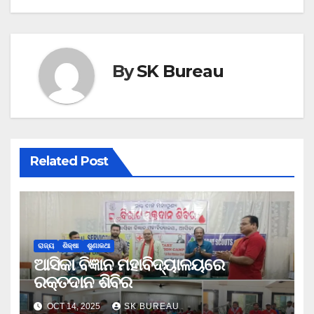
By
SK Bureau
Related Post
ରାଜ୍ୟ
ଶିକ୍ଷା
ଶୁଣାକଥା
ଆସିକା ବିଜ୍ଞାନ ମହାବିଦ୍ୟାଳୟରେ
ରକ୍ତଦାନ ଶିବିର
OCT 14, 2025
SK BUREAU