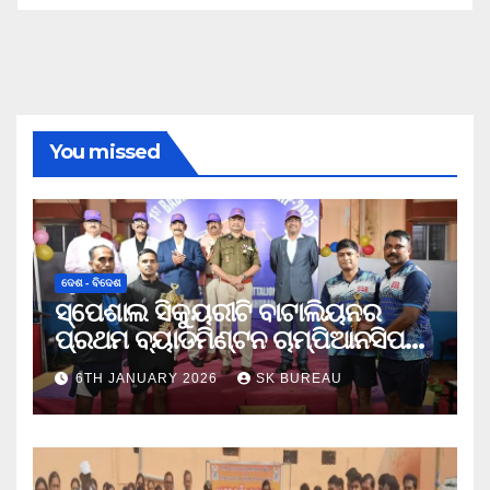
You missed
ଦେଶ - ବିଦେଶ
ସ୍ପେଶାଲ ସିକ୍ୟୁରୀଟି ବାଟାଲିୟନର
ପ୍ରଥମ ବ୍ୟାଡମିଣ୍ଟନ ଚାମ୍ପିଆନସିପ
ଉଦଯାପିତ
6TH JANUARY 2026
SK BUREAU