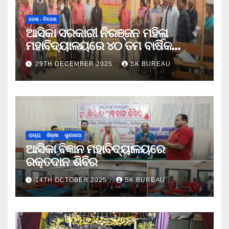
ଦେଶ - ବିଦେଶ
ଆସିକା ସରକାରୀ ନିରଞ୍ଜନ ମହିଳା
ମହାବିଦ୍ୟାଳୟରେ ୪୦ ତମ ବାର୍ଷିକ
କ୍ରୀଡା ଉତ୍ସବ
29TH DECEMBER 2025
SK BUREAU
ରାଜ୍ୟ
ଶିକ୍ଷା
ଶୁଣାକଥା
ଆସିକା ବିଜ୍ଞାନ ମହାବିଦ୍ୟାଳୟରେ
ରକ୍ତଦାନ ଶିବିର
14TH OCTOBER 2025
SK BUREAU