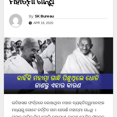
ମହାତ୍ମା ଗାନ୍ଧି
By
SK Bureau
APR 18, 2020
ଇତିହାସର ଫର୍ଦ୍ଦରେ ଲେଖାଥିବା ମହାନ ବ୍ୟକ୍ତିତ୍ୱମାନଙ୍କ
ମଧ୍ୟରୁ ଗୋଟେ ଚର୍ଚ୍ଚିତ ନାମ ହେଉଛି ମହାତ୍ମା ଗାନ୍ଧି ।
ତାଙ୍କୁ ଜାତିର ପିତା ବୋଲି କୁହାଯାଏ, କାରଣ ସେ ନିଜ ଜୀବନକୁ