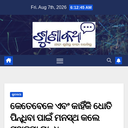
Skip
Fri. Aug 7th, 2026
6:12:46 AM
to
content
ଶୁଣାକଥା
କେତେବେଳେ ଏବଂ କାହିଁକି ଧୋତି
ପିନ୍ଧିବା ପାଇଁ ମନସ୍ଥ କଲେ