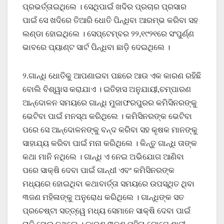
ପ୍ରଭର୍ତ୍ତାଇଥିଲେ । ସେଥିପାଇଁ ଖଦିର ପ୍ରଚାର ପ୍ରସାର
ପାଇଁ ସେ ଖଦିରେ ତିଆରି ଧୋତି ପିନ୍ଧିବା ଆରମ୍ଭ କରିବା ସହ
ଲଣ୍ଡା ହୋଇଥିଲେ । ସେପ୍ଟେମ୍ବର ୨୨,୧୯୨୧ରେ ସଂପୁର୍ଣ୍ଣ
ଭାବରେ ପ୍ୟାଣ୍ଟ ସାର୍ଟ ପିନ୍ଧିବା ଛାଡ଼ି ଦେଇଥିଲେ ।
୨.ଗାନ୍ଧି ଧୋତିକୁ ଆପଣାଇବା ପଛରେ ଆଉ ଏକ କାରଣ ରହିଛି
ବୋଲି ବିଶ୍ୱାସ କରାଯାଏ । ଇତିହାସ ଅନୁଯାୟୀ,ଚମ୍ପାରଣ
ଆନ୍ଦୋଳନ ସମୟରେ ଗାନ୍ଧି ମୁଜାଫରପୁରର କମିସିନରଙ୍କୁ
ଭେଟିବା ପାଇଁ ମନସ୍ଥ କରିଥିଲେ । କମିସିନରଙ୍କ ଭେଟିବା
ପରେ ସେ ଆନ୍ଦୋଳନଙ୍କୁ ବନ୍ଦ କରିବା ସହ କୃଷକ ମାନଙ୍କୁ
ସାହାଯ୍ୟ କରିବା ପାଇଁ ମନା କରିଥିଲେ । କିନ୍ତୁ ଗାନ୍ଧି ତାଙ୍କ
କଥା ମାନି ନଥିଲେ । ଗାନ୍ଧି ଏ ନେଇ ଅଭିଯୋଗ ଆଣିବା
ପରେ ସାକ୍ଷି ଦେବା ପାଇଁ ଗାନ୍ଧୀ ଏବଂ କମିସିନରଙ୍କ
ମଧ୍ୟରେ ହୋଇଥିବା କଥାବାର୍ତ୍ତା ସମୟରେ ଉପସ୍ଥିତ ଥିବା
୩ଜଣ ମହିଳାଙ୍କୁ ଅନୁରୋଧ କରିଥିଲେ । ଗାନ୍ଧିଙ୍କ ସତ
ପ୍ରଚେଷ୍ଟା ସତ୍ତ୍ୱେ ମଧ୍ୟ ସେମାନେ ସାକ୍ଷି ଦେବା ପାଇଁ