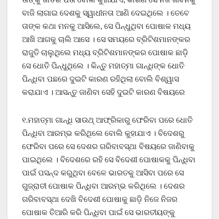
ବାଜି ଲାଗାଇ ଦେଶକୁ ସ୍ୱାଧୀନତା ଆଣି ଦେଇଥିଲେ । ତେବେ
ତାଙ୍କ କଥା ମନକୁ ଆସିଲେ, ସେ ପିନ୍ଧୁଥିବା ପୋଷାକ ମଧ୍ୟ
ଆଖି ଆଗକୁ ଚାଲି ଆସେ । ସେ ସମୟରେ ବ୍ରିଟିଶମାନଙ୍କର
ରାଜୁତି ଚାଲୁଥିଲେ ମଧ୍ୟ ବ୍ରିଟିଶମାନଙ୍କର ପୋଷାକ ଛାଡ଼ି
ସେ ଧୋତି ପିନ୍ଧୁଥିଲେ । କିନ୍ତୁ ମହାତ୍ମା ଗାନ୍ଧିଙ୍କ ଧୋତି
ପିନ୍ଧିବା ପଛରେ ଦୁଇଟି କାରଣ ରହିଥିଲା ବୋଲି ବିଶ୍ୱାସ
କରାଯାଏ । ଆସନ୍ତୁ ଜାଣିବା ସେହି ଦୁଇଟି କାରଣ ବିଷୟରେ
୧.ମହାତ୍ମା ଗାନ୍ଧି ସାଉଥ୍‌ ଆଫ୍ରିକାରୁ ଫେରିବା ପରେ ଧୋତି
ପିନ୍ଧିବା ଆରମ୍ଭ କରିଥିଲେ ବୋଲି କୁହାଯାଏ । ବିଦେଶରୁ
ଫେରିବା ପରେ ସେ ଦେଶର ଗରିବାବସ୍ଥା ବିଷୟରେ ଜାଣିବାକୁ
ପାଇଥିଲେ । ବିଦେଶରେ ରହି ସେ ବିଦେଶୀ ପୋଷାକକୁ ପିନ୍ଧିବା
ପାଇଁ ପସନ୍ଦ କରୁଥିବା ବେଳେ ଭାରତକୁ ଆସିବା ପରେ ସେ
ଗୁଜ୍‌ରାତୀ ପୋଷାକ ପିନ୍ଧିବା ଆରମ୍ଭ କରିଥିଲେ । ଦେଶର
ଗରିବାବସ୍ଥା ଦେଖି ବିଦେଶୀ ପୋଷାକୁ ଛାଡ଼ି ନିଜେ ନିଜର
ପୋଷାକ ତିଆରି କରି ପିନ୍ଧିବା ପାଇଁ ସେ ଭାରତୀୟଙ୍କୁ