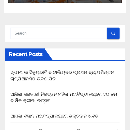
Recent Posts
ସ୍ପେଶାଲ ସିକ୍ୟୁରୀଟି ବାଟାଲିୟନର ପ୍ରଥମ ବ୍ୟାଡମିଣ୍ଟନ
ଚାମ୍ପିଆନସିପ ଉଦଯାପିତ
ଆସିକା ସରକାରୀ ନିରଞ୍ଜନ ମହିଳା ମହାବିଦ୍ୟାଳୟରେ ୪୦ ତମ
ବାର୍ଷିକ କ୍ରୀଡା ଉତ୍ସବ
ଆସିକା ବିଜ୍ଞାନ ମହାବିଦ୍ୟାଳୟରେ ରକ୍ତଦାନ ଶିବିର