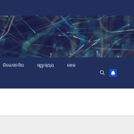
ରିଲେସନସିପ
ସ୍ୱାସ୍ଥ୍ୟ
ଖେଳ