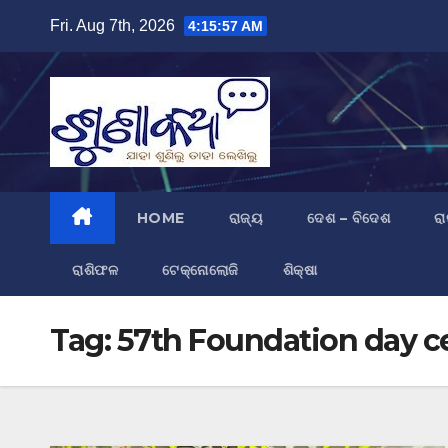
Skip
Fri. Aug 7th, 2026
4:15:57 AM
to
content
HOME
ରାଜ୍ୟ
ଦେଶ – ବିଦେଶ
ରା
ରାଶିଫଳ
ଟେକ୍ନୋଲୋଜି
ଶିକ୍ଷା
Tag:
57th Foundation day c