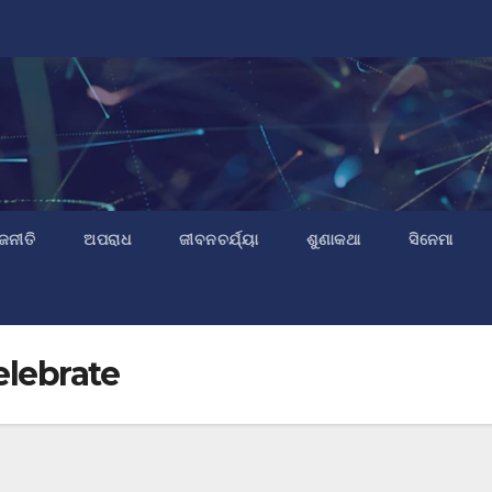
ଜନୀତି
ଅପରାଧ
ଜୀବନଚର୍ଯ୍ୟା
ଶୁଣାକଥା
ସିନେମା
elebrate