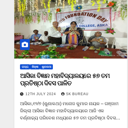
ରାଜ୍ୟ
ଶିକ୍ଷା
ଶୁଣାକଥା
ଆସିକା ବିଜ୍ଞାନ ମହାବିଦ୍ୟାଳୟରେ ୫୭ ତମ
ପ୍ରତିଷ୍ଠା ଦିବସ ପାଳିତ
12TH JULY 2024
SK BUREAU
ଆସିକା,୧୨/୭ (ଶୁଣାକଥା) ମନୋଜ କୁମାର ନାୟକ – ଗଞ୍ଜାମ
ଜିଲ୍ଲା ଆସିକା ବିଜ୍ଞାନ ମହାବିଦ୍ୟାଳୟରେ ଆଜି ଏକ
ବର୍ଣ୍ଣାଢ୍ୟ ପରିବେଶ ମଧ୍ୟରେ ୫୭ ତମ ପ୍ରତିଷ୍ଠା ଦିବସ…