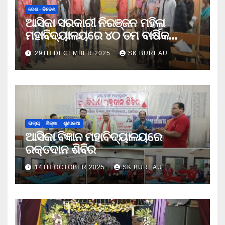
ଦେଶ - ବିଦେଶ
ଆସିକା ସରକାରୀ ନିରଞ୍ଜନ ମହିଳା
ମହାବିଦ୍ୟାଳୟରେ ୪୦ ତମ ବାର୍ଷିକ
କ୍ରୀଡା ଉତ୍ସବ
29TH DECEMBER 2025
SK BUREAU
ରାଜ୍ୟ
ଶିକ୍ଷା
ଶୁଣାକଥା
ଆସିକା ବିଜ୍ଞାନ ମହାବିଦ୍ୟାଳୟରେ
ରକ୍ତଦାନ ଶିବିର
14TH OCTOBER 2025
SK BUREAU