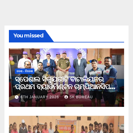
You missed
ଦେଶ - ବିଦେଶ
ସ୍ପେଶାଲ ସିକ୍ୟୁରୀଟି ବାଟାଲିୟନର
ପ୍ରଥମ ବ୍ୟାଡମିଣ୍ଟନ ଚାମ୍ପିଆନସିପ
ଉଦଯାପିତ
6TH JANUARY 2026
SK BUREAU