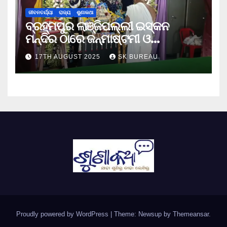
ଜୀବନଚର୍ଯ୍ୟା
ରାଜ୍ୟ
ଶୁଣାକଥା
ବ୍ରହ୍ମପୁର ଲାଞ୍ଜିପଲ୍ଲୀ ଇସ୍କନ
ମନ୍ଦିର ଠାରେ ଜନ୍ମାଷ୍ଟମୀ ଓ
ନନ୍ଦୋତ୍ସବ ପାଳିତ
17TH AUGUST 2025
SK BUREAU
Proudly powered by WordPress
|
Theme: Newsup by
Themeansar
.