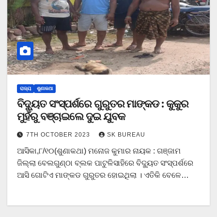
ରାଜ୍ୟ
ଶୁଣାକଥା
ବିଦ୍ୟୁତ ସଂସ୍ପର୍ଶରେ ଗୁରୁତର ମାଙ୍କଡ : କୁକୁର
ମୁହଁରୁ ବଞ୍ଚାଇଲେ ଦୁଇ ଯୁବକ
7TH OCTOBER 2023
SK BUREAU
ଆସିକା,୮/୧୦(ଶୁଣାକଥା) ମନୋଜ କୁମାର ନାୟକ : ଗଞ୍ଜାମ
ଜିଲ୍ଲା ବେଲଗୁଣ୍ଠା ବ୍ଲକ ପାଟୁଳିସାହିରେ ବିଦ୍ୟୁତ ସଂସ୍ପର୍ଶରେ
ଆସି ଗୋଟିଏ ମାଙ୍କଡ ଗୁରୁତର ହୋଇଥିଲା । ଏତିକି ବେଳେ…