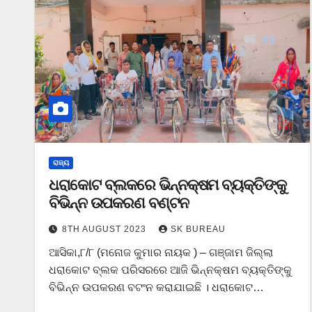
ରାଜ୍ୟ
ଧରାକୋଟ ବ୍ଲକରେ ଭିନ୍ନକ୍ଷମ ବ୍ୟକ୍ତିଙ୍କୁ
ବିଭିନ୍ନ ଉପକରଣ ବଣ୍ଟନ
8TH AUGUST 2023
SK BUREAU
ଆସିକା,୮/୮ (ମନୋଜ କୁମାର ନାୟକ ) – ଗଞ୍ଜାମ ଜିଲ୍ଲା
ଧରାକୋଟ ବ୍ଲକ ପରିସରରେ ଆଜି ଭିନ୍ନକ୍ଷମ ବ୍ୟକ୍ତିଙ୍କୁ
ବିଭିନ୍ନ ଉପକରଣ ବଟଂନ କରାଯାଇଛି । ଧରାକୋଟ…