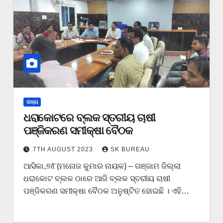
ରାଜ୍ୟ
ଧରାକୋଟରେ ବ୍ଲକ ସ୍ତରୀୟ ଚାଷୀ
ପଞ୍ଜିକରଣ ସମୀକ୍ଷା ବୈଠକ
7TH AUGUST 2023
SK BUREAU
ଆସିକା,୭/୮(ମନୋଜ କୁମାର ନାୟକ) – ଗଞ୍ଜାମ ଜିଲ୍ଲା
ଧରାକୋଟ ବ୍ଲକ ଠାରେ ଆଜି ବ୍ଲକ ସ୍ତରୀୟ ଚାଷୀ
ପଞ୍ଜିକରଣ ସମୀକ୍ଷା ବୈଠକ ଅନୁଷ୍ଟିତ ହୋଇଛି । ଏହି…