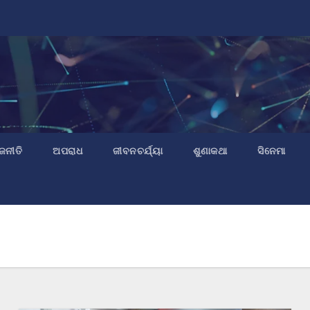
ଜନୀତି
ଅପରାଧ
ଜୀବନଚର୍ଯ୍ୟା
ଶୁଣାକଥା
ସିନେମା