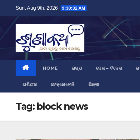
Skip
Sun. Aug 9th, 2026
9:30:33 AM
to
content
HOME
ରାଜ୍ୟ
ଦେଶ – ବିଦେଶ
ରା
ରାଶିଫଳ
ଟେକ୍ନୋଲୋଜି
ଶିକ୍ଷା
Tag:
block news