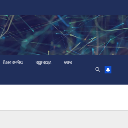
ରିଲେସନସିପ
ସ୍ୱାସ୍ଥ୍ୟ
ଖେଳ