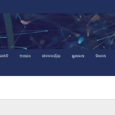
ଜନୀତି
ଅପରାଧ
ଜୀବନଚର୍ଯ୍ୟା
ଶୁଣାକଥା
ସିନେମା