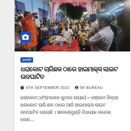
ରାଜନୀତି
ଧରାକୋଟ ଚାରିଛକ ଠାରେ ହାଇମାକ୍ସ ଲାଇଟ
ଉଦଘାଟିତ
4TH SEPTEMBER 2023
SK BUREAU
ଧରାକୋଟ,୪/୯(ମନୋଜ କୁମାର ନାୟକ) – ଗଞ୍ଜାମ ଜିଲ୍ଲା
ଧରକୋଟ ଚାରି ଛକ ଠାରେ ଆଜି ହାଇମାକ୍ସ ଲାଇଟ
ଉଦଘାଟିତ ହୋଇଛି । ସାନଖେମୁଣ୍ଡି ବିଧାୟକ ରମେଶ
ଜେନା…