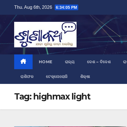
Skip
Thu. Aug 6th, 2026
6:34:06 PM
to
content
HOME
ରାଜ୍ୟ
ଦେଶ – ବିଦେଶ
ରା
ରାଶିଫଳ
ଟେକ୍ନୋଲୋଜି
ଶିକ୍ଷା
Tag:
highmax light