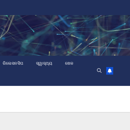
ରିଲେସନସିପ
ସ୍ୱାସ୍ଥ୍ୟ
ଖେଳ