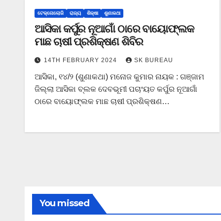
ଟେକ୍ନୋଲୋଜି
ରାଜ୍ୟ
ଶିକ୍ଷା
ଶୁଣାକଥା
ଆସିକା କର୍ପୁର ନୂଆଗାଁ ଠାରେ ବାୟୋଫ୍ଲକ
ମାଛ ଚାଷୀ ପ୍ରଶିକ୍ଷଣ ଶିବିର
14TH FEBRUARY 2024
SK BUREAU
ଆସିକା, ୧୪/୨ (ଶୁଣାକଥା) ମନୋଜ କୁମାର ନାୟକ : ଗଞ୍ଜାମ
ଜିଲ୍ଲା ଆସିକା ବ୍ଲକ ଦେବଭୂମୀ ପଚାଂୟତ କର୍ପୁର ନୂଆଗାଁ
ଠାରେ ବାୟୋଫ୍ଲକ ମାଛ ଚାଷୀ ପ୍ରଶିକ୍ଷଣ…
You missed