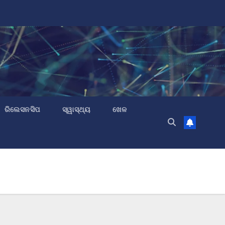
ରିଲେସନସିପ
ସ୍ୱାସ୍ଥ୍ୟ
ଖେଳ