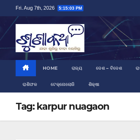
Skip
Fri. Aug 7th, 2026
5:15:04 PM
to
content
HOME
ରାଜ୍ୟ
ଦେଶ – ବିଦେଶ
ରା
ରାଶିଫଳ
ଟେକ୍ନୋଲୋଜି
ଶିକ୍ଷା
Tag:
karpur nuagaon