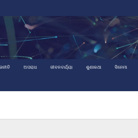
ଜନୀତି
ଅପରାଧ
ଜୀବନଚର୍ଯ୍ୟା
ଶୁଣାକଥା
ସିନେମା