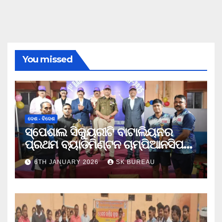
You missed
ଦେଶ - ବିଦେଶ
ସ୍ପେଶାଲ ସିକ୍ୟୁରୀଟି ବାଟାଲିୟନର
ପ୍ରଥମ ବ୍ୟାଡମିଣ୍ଟନ ଚାମ୍ପିଆନସିପ
ଉଦଯାପିତ
6TH JANUARY 2026
SK BUREAU