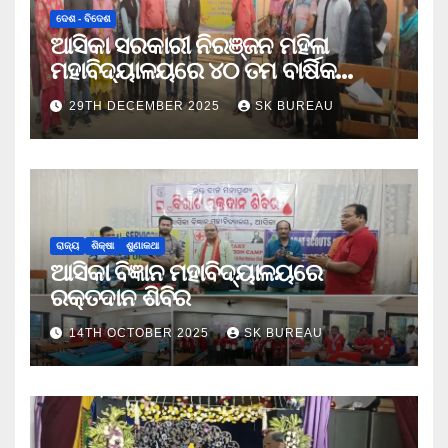
ଦେଶ - ବିଦେଶ
ଆସିକା ସରକାରୀ ନିରଞ୍ଜନ ମହିଳା
ମହାବିଦ୍ୟାଳୟରେ ୪୦ ତମ ବାର୍ଷିକ
କ୍ରୀଡା ଉତ୍ସବ
29TH DECEMBER 2025
SK BUREAU
ରାଜ୍ୟ
ଶିକ୍ଷା
ଶୁଣାକଥା
ଆସିକା ବିଜ୍ଞାନ ମହାବିଦ୍ୟାଳୟରେ
ରକ୍ତଦାନ ଶିବିର
14TH OCTOBER 2025
SK BUREAU