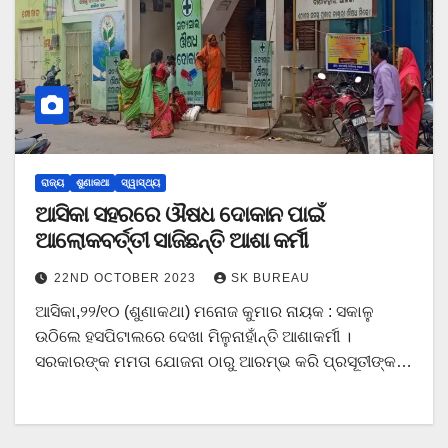
ରାଜ୍ୟ
ଶୁଣାକଥା
ସ୍ୱାସ୍ଥ୍ୟ
ଆସିକା ସହରରେ ଔଷଧ ଦୋକାନ ପାଇଁ
ଆଲୋକବର୍ତ୍ତୀ ସାଜିଛନ୍ତି ଆଶା କର୍ମୀ
22ND OCTOBER 2023
SK BUREAU
ଆସିକା,୨୨/୧୦ (ଶୁଣାକଥା) ମନୋଜ କୁମାର ନାୟକ : ସକାଳୁ
ଉଠିଲେ ହସପିଟାଲରେ ଦେଖା ମିଳୁନାହାଁନ୍ତି ଆଶାକର୍ମୀ ।
ସରକାରଙ୍କ ମମତା ଯୋଜନା ଠାରୁ ଆରମ୍ଭ କରି ପ୍ରସୂତୀଙ୍କ…