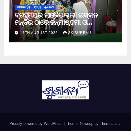
ଜୀବନଚର୍ଯ୍ୟା
ରାଜ୍ୟ
ଶୁଣାକଥା
ବ୍ରହ୍ମପୁର ଲାଞ୍ଜିପଲ୍ଲୀ ଇସ୍କନ
ମନ୍ଦିର ଠାରେ ଜନ୍ମାଷ୍ଟମୀ ଓ
ନନ୍ଦୋତ୍ସବ ପାଳିତ
17TH AUGUST 2025
SK BUREAU
Proudly powered by WordPress
|
Theme: Newsup by
Themeansar
.