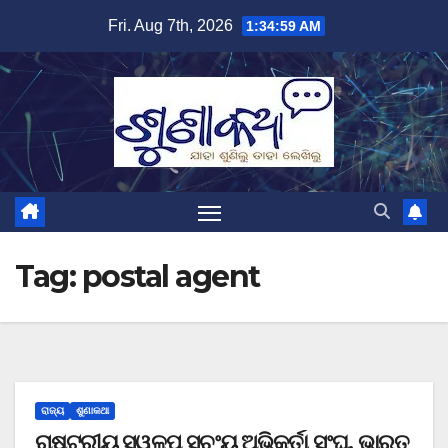
Skip
Fri. Aug 7th, 2026
1:35:00 AM
to
content
Tag:
postal agent
ରାଜ୍ୟ
ଶୁଣାକଥା
ରାଷ୍ଟ୍ରୀୟ ସ୍ୱଳ୍ପ ସଚଂୟ ଅଭିକର୍ତା ସଂଘ, ଭାରତ