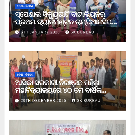
ଦେଶ - ବିଦେଶ
ସ୍ପେଶାଲ ସିକ୍ୟୁରୀଟି ବାଟାଲିୟନର
ପ୍ରଥମ ବ୍ୟାଡମିଣ୍ଟନ ଚାମ୍ପିଆନସିପ
ଉଦଯାପିତ
6TH JANUARY 2026
SK BUREAU
ଦେଶ - ବିଦେଶ
ଆସିକା ସରକାରୀ ନିରଞ୍ଜନ ମହିଳା
ମହାବିଦ୍ୟାଳୟରେ ୪୦ ତମ ବାର୍ଷିକ
କ୍ରୀଡା ଉତ୍ସବ
29TH DECEMBER 2025
SK BUREAU