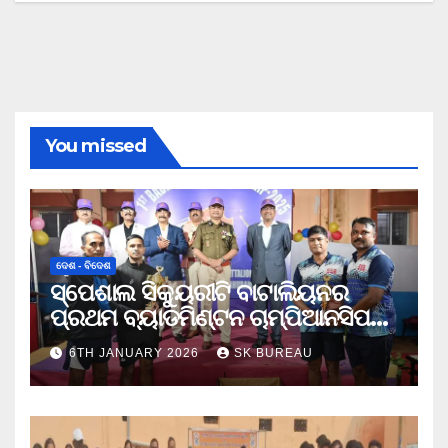
You missed
ଦେଶ - ବିଦେଶ
ସ୍ପେଶାଲ ସିକ୍ୟୁରୀଟି ବାଟାଲିୟନର
ପ୍ରଥମ ବ୍ୟାଡମିଣ୍ଟନ ଚାମ୍ପିଆନସିପ
ଉଦଯାପିତ
6TH JANUARY 2026
SK BUREAU