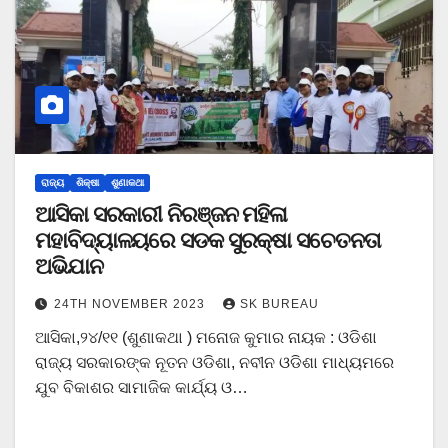
ରାଜ୍ୟ
ଶିକ୍ଷା
ଶୁଣାକଥା
ଆସିକା ସରକାରୀ ନିରଞ୍ଜନ ମହିଳା
ମହାବିଦ୍ୟାଳୟରେ ସଡକ ସୁରକ୍ଷା ସଚେତନତା
ଅଭିଯାନ
24TH NOVEMBER 2023
SK BUREAU
ଆସିକା,୨୪/୧୧ (ଶୁଣାକଥା ) ମନୋଜ କୁମାର ନାୟକ : ଓଡିଶା
ରାଜ୍ୟ ସରକାରଙ୍କ ନୂତନ ଓଡିଶା, ନବୀନ ଓଡିଶା ମାଧ୍ୟମରେ
ଯୁବ ବିକାଶର ସାମାଜିକ କାର୍ଯ୍ୟ ଓ…