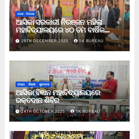
ଦେଶ - ବିଦେଶ
ଆସିକା ସରକାରୀ ନିରଞ୍ଜନ ମହିଳା
ମହାବିଦ୍ୟାଳୟରେ ୪୦ ତମ ବାର୍ଷିକ
କ୍ରୀଡା ଉତ୍ସବ
29TH DECEMBER 2025
SK BUREAU
ରାଜ୍ୟ
ଶିକ୍ଷା
ଶୁଣାକଥା
ଆସିକା ବିଜ୍ଞାନ ମହାବିଦ୍ୟାଳୟରେ
ରକ୍ତଦାନ ଶିବିର
14TH OCTOBER 2025
SK BUREAU