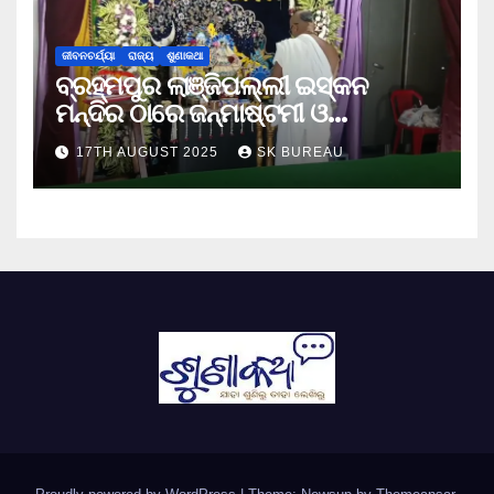
ଜୀବନଚର୍ଯ୍ୟା
ରାଜ୍ୟ
ଶୁଣାକଥା
ବ୍ରହ୍ମପୁର ଲାଞ୍ଜିପଲ୍ଲୀ ଇସ୍କନ
ମନ୍ଦିର ଠାରେ ଜନ୍ମାଷ୍ଟମୀ ଓ
ନନ୍ଦୋତ୍ସବ ପାଳିତ
17TH AUGUST 2025
SK BUREAU