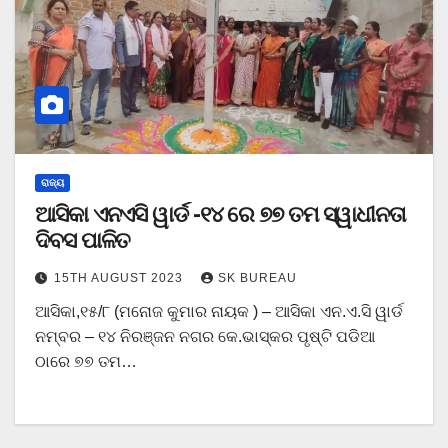
ରାଜ୍ୟ
ଆସିକା ଏନଏସି ୱାର୍ଡ -୧୪ ରେ ୭୭ ତମ ସ୍ୱାଧୀନତା
ଦିବସ ପାଳିତ
15TH AUGUST 2023
SK BUREAU
ଆସିକା,୧୫/୮ (ମନୋଜ କୁମାର ନାୟକ ) – ଆସିକା ଏନ.ଏ.ସି ୱାର୍ଡ
ନମ୍ବର – ୧୪ ନିରଞ୍ଜନ ନଗର କେ.ଭାସ୍କର ପୃଷ୍ଟି ପଡିଆ
ଠାରେ ୭୭ ତମ…