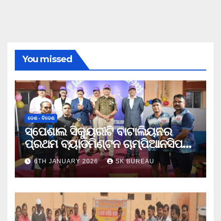
You missed
ଦେଶ - ବିଦେଶ
ସ୍ପେଶାଲ ସିକ୍ୟୁରୀଟି ବାଟାଲିୟନର
ପ୍ରଥମ ବ୍ୟାଡମିଣ୍ଟନ ଚାମ୍ପିଆନସିପ
ଉଦଯାପିତ
6TH JANUARY 2026
SK BUREAU