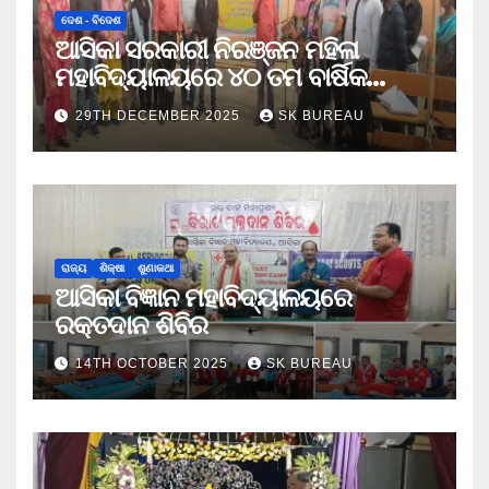
ଦେଶ - ବିଦେଶ
ଆସିକା ସରକାରୀ ନିରଞ୍ଜନ ମହିଳା
ମହାବିଦ୍ୟାଳୟରେ ୪୦ ତମ ବାର୍ଷିକ
କ୍ରୀଡା ଉତ୍ସବ
29TH DECEMBER 2025
SK BUREAU
ରାଜ୍ୟ
ଶିକ୍ଷା
ଶୁଣାକଥା
ଆସିକା ବିଜ୍ଞାନ ମହାବିଦ୍ୟାଳୟରେ
ରକ୍ତଦାନ ଶିବିର
14TH OCTOBER 2025
SK BUREAU