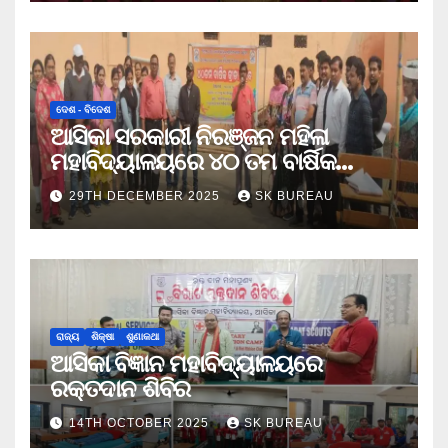
ଦେଶ - ବିଦେଶ
ଆସିକା ସରକାରୀ ନିରଞ୍ଜନ ମହିଳା
ମହାବିଦ୍ୟାଳୟରେ ୪୦ ତମ ବାର୍ଷିକ
କ୍ରୀଡା ଉତ୍ସବ
29TH DECEMBER 2025
SK BUREAU
ରାଜ୍ୟ
ଶିକ୍ଷା
ଶୁଣାକଥା
ଆସିକା ବିଜ୍ଞାନ ମହାବିଦ୍ୟାଳୟରେ
ରକ୍ତଦାନ ଶିବିର
14TH OCTOBER 2025
SK BUREAU