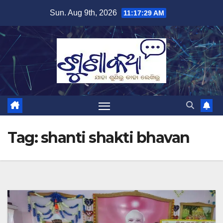
Skip
Sun. Aug 9th, 2026
11:17:30 AM
to
content
Tag:
shanti shakti bhavan