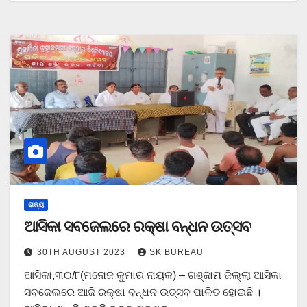
ରାଜ୍ୟ
ଆସିକା ସବଜେଲରେ ରକ୍ଷା ବନ୍ଧନ ଉତ୍ସବ
30TH AUGUST 2023
SK BUREAU
ଆସିକା,୩୦/୮(ମନୋଜ କୁମାର ନାୟକ) – ଗଞ୍ଜାମ ଜିଲ୍ଲା ଆସିକା
ସବଜେଲରେ ଆଜି ରକ୍ଷା ବନ୍ଧନ ଉତ୍ସବ ପାଳିତ ହୋଇଛି ।