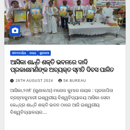
ଜୀବନଚର୍ଯ୍ୟା
ରାଜ୍ୟ
ଶୁଣାକଥା
ଆସିକା ଶାନ୍ତି ଶକ୍ତି ଭବନରେ ଦାଦି
ପ୍ରକାଶମଣିଙ୍କ ଅବ୍ୟକ୍ତ ସ୍ମତି ଦିବସ ପାଳିତ
26TH AUGUST 2024
SK BUREAU
ଆସିକା,୨୬/୮ (ଶୁଣାକଥା) ମନୋଜ କୁମାର ନାୟକ : ପ୍ରଜାପିତା
ବ୍ରହ୍ମାକୁମାରୀ ଇଶ୍ୱରୀୟ ବିଶ୍ୱବିଦ୍ୟାଳୟ ଆସିକା ସେବା
କେନ୍ଦ୍ର ଶାନ୍ତି ଶକ୍ତି ଭବନ ଠାରେ ଆଜି ଇଶ୍ୱରୀୟ
ବିଶ୍ୱବିଦ୍ୟାଳୟର…