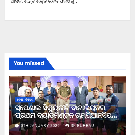
ଆସିକା ଶାନ୍ତି ଶକ୍ତି ଭବନ ପକ୍ଷରୁ…
You missed
ଦେଶ - ବିଦେଶ
ସ୍ପେଶାଲ ସିକ୍ୟୁରୀଟି ବାଟାଲିୟନର
ପ୍ରଥମ ବ୍ୟାଡମିଣ୍ଟନ ଚାମ୍ପିଆନସିପ
ଉଦଯାପିତ
6TH JANUARY 2026
SK BUREAU