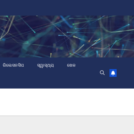
ରିଲେସନସିପ
ସ୍ୱାସ୍ଥ୍ୟ
ଖେଳ