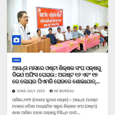
ରାଜ୍ୟ
ଆସନ୍ତା ମାସରେ ଓଷ୍ଟା ଶିକ୍ଷକ ସଂଘ ପକ୍ଷରୁ
ଡିଇଓ ଅଫିସ ଘେରାଉ : ଅଗଷ୍ଟ ୧୬ ଏବଂ ୧୭
ରେ ଲୋୟର ପିଏମଜି ରୋଡରେ ଶୋଭାଯାତ୍ରା
ଓ ଧାରଣା
22ND JULY 2023
SK BUREAU
ଆସିକା,୨୨/୭ (ମନୋଜ କୁମାର ନାୟକ) – ଆସନ୍ତା ଅଗଷ୍ଟ
ମାସରେ ଓଡିଶା ମାଧ୍ୟମିକ ସ୍କୁଲ ଶିକ୍ଷକ ସଂଘ (ଓଷ୍ଟା)
ଶାଖା ଆସିକା ବ୍ଲକ ପକ୍ଷରୁ ବିଭିନ୍ନ ଦାବୀ…