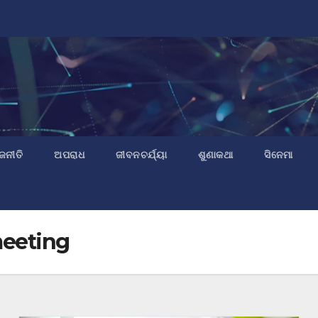
ଜନୀତି
ଅପରାଧ
ଜୀବନଚର୍ଯ୍ୟା
ଶୁଣାକଥା
ସିନେମା
meeting