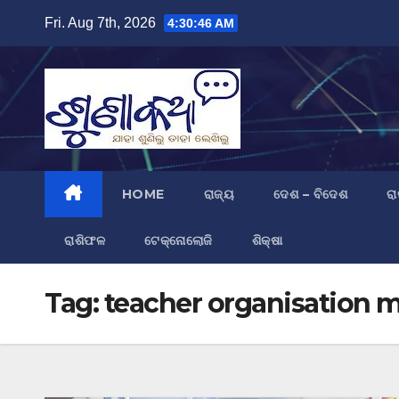
Skip
Fri. Aug 7th, 2026
4:30:47 AM
to
content
HOME
ରାଜ୍ୟ
ଦେଶ – ବିଦେଶ
ରା
ରାଶିଫଳ
ଟେକ୍ନୋଲୋଜି
ଶିକ୍ଷା
Tag:
teacher organisation 