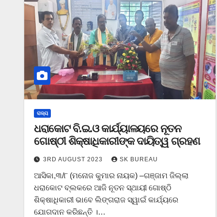
ରାଜ୍ୟ
ଧରାକୋଟ ବି.ଇ.ଓ କାର୍ଯ୍ୟାଳୟରେ ନୂତନ
ଗୋଷ୍ଠୀ ଶିକ୍ଷାଧିକାରୀଙ୍କ ଦାୟିତ୍ୱ ଗ୍ରହଣ
3RD AUGUST 2023
SK BUREAU
ଆସିକା,୩/୮ (ମନୋଜ କୁମାର ନାୟକ) –ଗଞ୍ଜାମ ଜିଲ୍ଲା
ଧରାକୋଟ ବ୍ଲକରେ ଆଜି ନୂତନ ସ୍ଥାୟୀ ଗୋଷ୍ଠି
ଶିକ୍ଷାଧିକାରୀ ଭାବେ ଲିଙ୍ଗରାଜ ସ୍ୱାଇଁ କାର୍ଯ୍ୟରେ
ଯୋଗଦାନ କରିଛନ୍ତି ।…