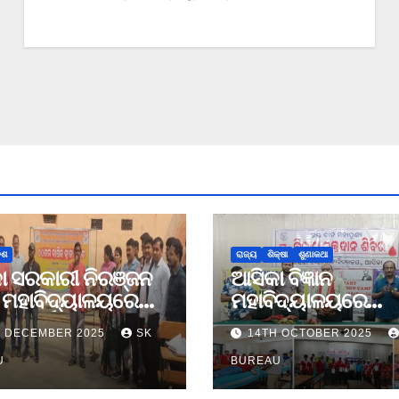
େଶ
ରାଜ୍ୟ
ଶିକ୍ଷା
ଶୁଣାକଥା
ା ସରକାରୀ ନିରଞ୍ଜନ
ଆସିକା ବିଜ୍ଞାନ
ା ମହାବିଦ୍ୟାଳୟରେ
ମହାବିଦ୍ୟାଳୟରେ
 ବାର୍ଷିକ କ୍ରୀଡା
ରକ୍ତଦାନ ଶିବିର
H DECEMBER 2025
SK
14TH OCTOBER 2025
ବ
U
BUREAU