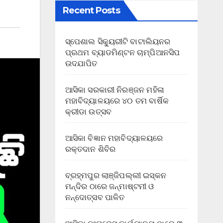
Recent Posts
ସ୍ପେଶାଲ ସିକ୍ୟୁରୀଟି ବାଟାଲିୟନର
ପ୍ରଥମ ବ୍ୟାଡମିଣ୍ଟନ ଚାମ୍ପିଆନସିପ
ଉଦଯାପିତ
ଆସିକା ସରକାରୀ ନିରଞ୍ଜନ ମହିଳା
ମହାବିଦ୍ୟାଳୟରେ ୪୦ ତମ ବାର୍ଷିକ
କ୍ରୀଡା ଉତ୍ସବ
ଆସିକା ବିଜ୍ଞାନ ମହାବିଦ୍ୟାଳୟରେ
ରକ୍ତଦାନ ଶିବିର
ବ୍ରହ୍ମପୁର ଲାଞ୍ଜିପଲ୍ଲୀ ଇସ୍କନ
ମନ୍ଦିର ଠାରେ ଜନ୍ମାଷ୍ଟମୀ ଓ
ନନ୍ଦୋତ୍ସବ ପାଳିତ