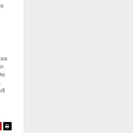
ଥା
ି
ଯାହା
ବା
ବୀର
ମ
୍ମୀ