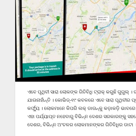
ଏବେ ପୃଥିବୀ ସାରା ଲୋକଙ୍କ ଗିତିବିଧି ଟ୍ରାକ୍ କରୁଛି ଗୁଗୁ
ଯାଉନାହାଁନ୍ତି । କୋଭିଡ୍‌-୧୯ କବଳରେ ଏବେ ସାରା ପୃଥିବୀର
କର୍ଫ୍ୟୁ । ଲୋକମାନେ କିପରି ଲକ୍ ଡାଉନ୍‌କୁ କଡ଼ାକଡ଼ି ଭାବରେ 
ଏହା ପର୍ଯ୍ୟାପ୍ତ ନହେବାରୁ ବିଭିନ୍ନ ଦେଶର ସରକାରଙ୍କୁ ସହ
ଦେଶର, ବିଭିନ୍ନ ଅଂଚଳର ଲୋକମାନଙ୍କର ଗିତିବିଧିର ଡାଟା 