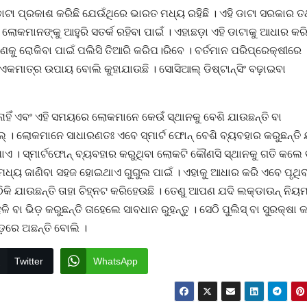
ଟା ପ୍ରକାଶ କରିଛି ଯେଉଁଥିରେ ଭାରତ ମଧ୍ୟ ରହିଛି । ଏହି ଡାଟା ସରକାର ତ
ଲୋକମାନଙ୍କୁ ଆହୁରି ସତର୍କ ରହିବା ପାଇଁ । ଏହାଛଡ଼ା ଏହି ଡାଟାକୁ ଆଧାର କର
ୁ ରୋକିବା ପାଇଁ ପଲିସି ତିଆରି କରିପ।ରିବେ । ବର୍ତମାନ ପରିପ୍ରେକ୍ଷୀରେ
ିଁ ଏକମାତ୍ର ଉପାୟ ବୋଲି କୁହାଯାଉଛି । ସୋସିଆଲ୍ ଡିଷ୍ଟାନ୍‌ସିଂ ବଢ଼ାଇବା
ନାହିଁ ଏବଂ ଏହି ସମୟରେ ଲୋକମାନେ କେଉଁ ସ୍ଥାନକୁ ବେଶି ଯାଉଛନ୍ତି ବା
ଗୁଗୁଲ୍ । ଲୋକମାନେ ସାଧାରଣତଃ ଏବେ ସ୍ମାର୍ଟ ଫୋନ୍ ବେଶି ବ୍ୟବହାର କରୁଛନ୍ତି 
ଏ । ସ୍ମାର୍ଟଫୋନ୍ ବ୍ୟବହାର କରୁଥିବା ଲୋକଟି କୌଣସି ସ୍ଥାନକୁ ଗତି କଲେ 
 ମଧ୍ୟ ଜାଣିବା ସହଜ ହୋଇଥାଏ ଗୁଗୁଲ ପାଇଁ । ଏହାକୁ ଆଧାର କରି ଏବେ ପୃଥି
ଯାଉଛନ୍ତି ତାହା ଚିହ୍ନଟ କରିହେଉଛି । ତେଣୁ ଆପଣ ଯଦି ଲକ୍‌ଡାଉନ୍‌ ନିୟ
ା ଭିଡ଼ କରୁଛନ୍ତି ତାହେଲେ ସାବଧାନ ରୁହନ୍ତୁ । ସେଠି ପୁଲିସ୍ ବା ସୁରକ୍ଷା କର
ରେ ଅଛନ୍ତି ବୋଲି ।
Twitter
WhatsApp