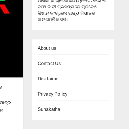
ଆସିକା କଂଗ୍ରେସ କାର୍ଯ୍ୟାଳୟ ଠାରେ ୩
ଦଫା ଦାବୀ ପ୍ରସଙ୍ଗରେ ପ୍ରଦେଶ
କିଷାନ କଂଗ୍ରେସ ରାଜ୍ୟ କିଷାନର
ସାଙ୍ଗଠନିକ ସଭା
About us
Contact Us
Disclaimer
ଆଉ
Privacy Policy
ନ
 ମାତ୍ର
Sunakatha
୍ନ