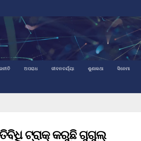
ଜନୀତି
ଅପରାଧ
ଜୀବନଚର୍ଯ୍ୟା
ଶୁଣାକଥା
ସିନେମା
ଧି ଟ୍ରାକ୍ କରୁଛି ଗୁଗୁଲ୍‌