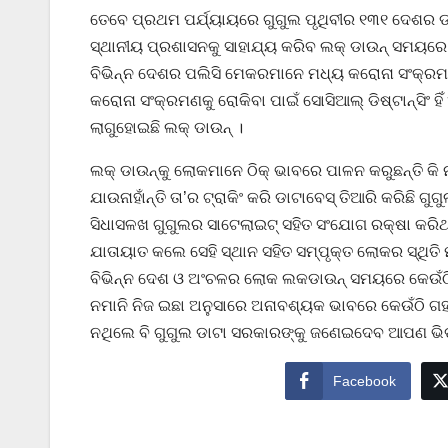
ତେବେ ପ୍ରଥମ ପର୍ଯ୍ୟାୟରେ ଗୁଗୁଲ ପୃଥିବୀର ୧୩୧ ଦେଶର ଡା
ସ୍ଥାନୀୟ ପ୍ରଶାସନକୁ ସାହାଯ୍ୟ କରିବ ଲକ୍‌ ଡାଉନ୍ ସମୟରେ 
ବିଭିନ୍ନ ଦେଶର ପଲିସି ମେକରମାନେ ମଧ୍ୟ କରୋନା ସଂକ୍ରମଣକ
କରୋନା ସଂକ୍ରମଣକୁ ରୋକିବା ପାଇଁ ସୋସିଆଲ୍ ଡିଷ୍ଟାନ୍‌ସିଂ ହ
ଲାଗୁହୋଇଛି ଲକ୍ ଡାଉନ୍ ।
ଲକ୍ ଡାଉନ୍‌କୁ ଲୋକମାନେ ଠିକ୍ ଭାବରେ ପାଳନ କରୁଛନ୍ତି କି 
ଯାଉନାହାଁନ୍ତି ତା’ର ଟ୍ରାକିଂ କରି ଡାଟାବେସ୍ ତିଆରି କରିଛି 
ସିଧାସଳଖ ଗୁଗୁଲର ସାଟେଲାଇଟ୍ ସହିତ ସଂଯୋଗ ରକ୍ଷା କରିଥା
ଯାତାୟାତ କଲେ ସେହି ସ୍ଥାନ ସହିତ ସମ୍ପୃକ୍ତ ଲୋକର ସ୍ଥିତି
ବିଭିନ୍ନ ଦେଶ ଓ ଅଂଚଳର ଲୋକ ଲକଡାଉନ୍ ସମୟରେ କେଉଁଠିକି 
ନମାନି ନିଜ ଇଛା ଅନୁସାରେ ଅନାବଶ୍ୟକ ଭାବରେ କେଉଁଠି ଗହଳି ବ
ନଥିଲେ ବି ଗୁଗୁଲ ଡାଟା ସରକାରଙ୍କୁ ଜଣେଇଦେବ ଆପଣ ଭିଡ଼
Facebook