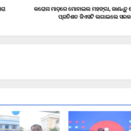
ରା
କରୋନା ମାଡ଼ରେ ମୋବାଇଲ ମହଙ୍ଗା, ଜାଣନ୍ତୁ
ପ୍ରତିଶତ ଜିଏସଟି ଲଗାଇଲେ ସର