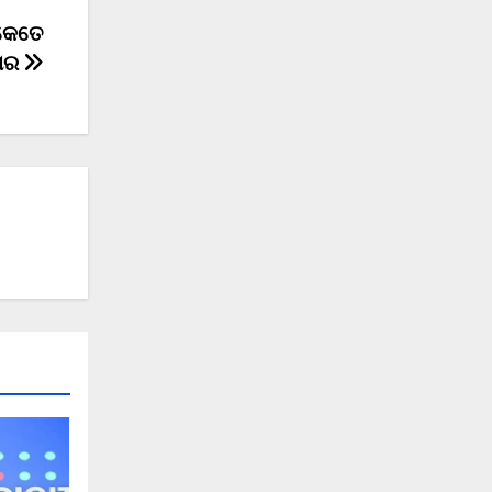
 କେତେ
କାର