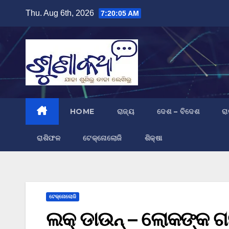
Skip
Thu. Aug 6th, 2026
7:20:06 AM
to
content
HOME
ରାଜ୍ୟ
ଦେଶ – ବିଦେଶ
ରା
ରାଶିଫଳ
ଟେକ୍ନୋଲୋଜି
ଶିକ୍ଷା
ଟେକ୍ନୋଲୋଜି
ଲକ୍ ଡାଉନ୍ – ଲୋକଙ୍କ ଗତିବି