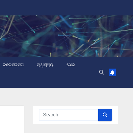
ରିଲେସନସିପ
ସ୍ୱାସ୍ଥ୍ୟ
ଖେଳ