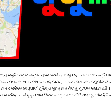
ଲ୍ । ତଥ୍ୟ ରଖୁଛି ଲକ୍ ଡାଉନ୍ ସମୟରେ କେଉଁ ସ୍ଥାନକୁ ଲୋକମାନେ ଯାଉଛନ୍ତି 
 ପ୍ରାୟ ସମସ୍ତ ଦେଶ । ସବୁଆଡ଼େ ଲକ୍ ଡାଉନ୍ , ଅନେକ ସ୍ଥାନରେ ଜରୁରୀକାଳୀ
ପାଳନ କରିବେ ସେଥିପାଇଁ ପୁଲିସ୍ ଓ ସୁରକ୍ଷାକର୍ମୀଙ୍କୁ ମୁତୟନ କରାଯାଇଛି ।
ଯୋଗ କରିବା ପାଇଁ ଗୁଗୁଲ ଏଇ ନି
କଟରେ ପ୍ରକାଶ କରିଛି ସାରା ପୃଥିବୀର ବିଭିନ
।