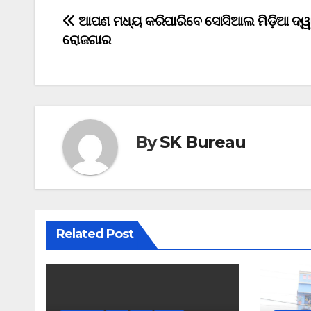
Post
ଆପଣ ମଧ୍ୟ କରିପାରିବେ ସୋସିଆଲ ମିଡ଼ିଆ ଦ୍ୱା
ରୋଜଗାର
navigation
By
SK Bureau
Related Post