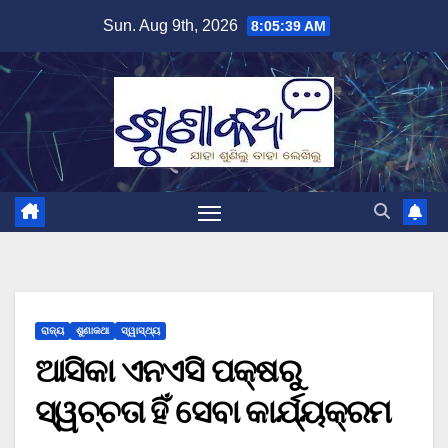
Skip
Sun. Aug 9th, 2026
8:05:39 AM
to
content
ରାଜ୍ୟ
ଶୁଣାକଥା
ସ୍ୱାସ୍ଥ୍ୟ
ଆସିକା ଏନଏସି ପକ୍ଷରୁ
ସ୍ୱଚ୍ଚତା ହିଁ ସେବା କାର୍ଯ୍ୟକ୍ରମ