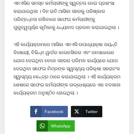
ଏନଏସିର ସମସ୍ତ କର୍ମଚାରୀଙ୍କୁ ସ୍ୱଚ୍ଚତା ନେଇ ପ୍ରଶଂସା
କରାଯାଇଥିଲା । ଦିନ ରାତି ଆସିକା ସହରକୁ ପରିଷ୍କାର
ପରିଚ୍ଚନ୍ନତା ରଖିବାରେ ସଫେଇ କର୍ମଚାରୀଙ୍କୁ
ଗୁରୁତ୍ୱପୂର୍ଣ୍ଣ ଭୂମିକାକୁ ଧନ୍ୟବାଦ ପ୍ରଦାନ କରାଯାଇଥିଲା ।
ଏହି କାର୍ଯ୍ୟକ୍ରମରେ ଆସିକା ଏନଏସି ଉପାଧ୍ୟକ୍ଷା ଜୟନ୍ତି
ବିଷୋୟୀ, ବିଭିନ୍ନ ୱାର୍ଡର କାଉନସିଲର ଏବଂ ଜନସାଧାରଣ
ଯୋଗ ଦେଇଥିବା ବେଳେ ସହରର ପରିମଳ କାର୍ଯ୍ୟରେ ଯୋଗ
ଦେଇଥିବା ସଫେଇ ମିତ୍ରଙ୍କ ସ୍ୱାସ୍ଥ୍ୟ ପରିକ୍ଷା ସହରାଚଂଳ
ସ୍ୱାସ୍ଥ୍ୟ କେନ୍ଦ୍ର ଠାରେ କରାଯାଇଥିଲା । ଏହି କାର୍ଯ୍ୟକ୍ରମ
ଶେଷରେ ସଫେଇ କର୍ମଚାରୀଙ୍କ ଉଦ୍ଧେଶ୍ୟରେ ଏକ ବଡଖାନା
କାର୍ଯ୍ୟକ୍ରମ ଅନୁଷ୍ଠିତ ହୋଇଥିଲା ।
Facebook
Twitter
WhatsApp