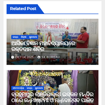
Related Post
ରାଜ୍ୟ
ଶିକ୍ଷା
ଶୁଣାକଥା
ଆସିକା ବିଜ୍ଞାନ ମହାବିଦ୍ୟାଳୟରେ
ରକ୍ତଦାନ ଶିବିର
OCT 14, 2025
SK BUREAU
ଜୀବନଚର୍ଯ୍ୟା
ରାଜ୍ୟ
ଶୁଣାକଥା
ବ୍ରହ୍ମପୁର ଲାଞ୍ଜିପଲ୍ଲୀ ଇସ୍କନ ମନ୍ଦିର
ଠାରେ ଜନ୍ମାଷ୍ଟମୀ ଓ ନନ୍ଦୋତ୍ସବ ପାଳିତ