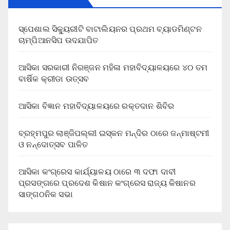
ସ୍ପେଶାଲ ସିକ୍ୟୁରୀଟି ବାଟାଲିୟନର ପ୍ରଥମ ବ୍ୟାଡମିଣ୍ଟନ
ଚାମ୍ପିଆନସିପ ଉଦଯାପିତ
ଆସିକା ସରକାରୀ ନିରଞ୍ଜନ ମହିଳା ମହାବିଦ୍ୟାଳୟରେ ୪୦ ତମ
ବାର୍ଷିକ କ୍ରୀଡା ଉତ୍ସବ
ଆସିକା ବିଜ୍ଞାନ ମହାବିଦ୍ୟାଳୟରେ ରକ୍ତଦାନ ଶିବିର
ବ୍ରହ୍ମପୁର ଲାଞ୍ଜିପଲ୍ଲୀ ଇସ୍କନ ମନ୍ଦିର ଠାରେ ଜନ୍ମାଷ୍ଟମୀ
ଓ ନନ୍ଦୋତ୍ସବ ପାଳିତ
ଆସିକା କଂଗ୍ରେସ କାର୍ଯ୍ୟାଳୟ ଠାରେ ୩ ଦଫା ଦାବୀ
ପ୍ରସଙ୍ଗରେ ପ୍ରଦେଶ କିଷାନ କଂଗ୍ରେସ ରାଜ୍ୟ କିଷାନର
ସାଙ୍ଗଠନିକ ସଭା