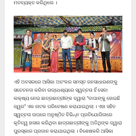
ମତବ୍ୟକ୍ତ କରିଥିଲେ ।
ଏହି ଅବସରରେ ଆସିକା ଅଚଂଳର ସମସ୍ତ ଜନସାଧାରଣଙ୍କୁ
ସଚେତନତା କରିବା ଉଦ୍ଧେଶ୍ୟରେ ସ୍ୱଚ୍ଚତା ହିଁ ସେବା
ଲକ୍ଷ୍ୟ ନେଇ ଛାତ୍ରଛାତ୍ରୀଙ୍କ ଦ୍ୱାରା “ବାପାଙ୍କୁ ହୋଇଛି
ଜ୍ୱର” ଏକ ନାଟକ ପରିବେଷଣ କରାଯାଇଥିଲା । ଏହା ସହିତ
ସ୍ୱଚ୍ଚତା ଉପରେ ଅନୁଷ୍ଠିତ ବିଭିନ୍ନ ପ୍ରତିଯୋଗିତାରେ
କୃତିତ୍ୱ ହାସଲ କରିଥିବା ଛାତ୍ରଛାତ୍ରୀଙ୍କୁ ଅତିଥିଙ୍କ ଦ୍ୱାରା
ପୁରସ୍କାର ପ୍ରଦାନ କରାଯାଇଥିଲା । ବିଶେଷକରି ଆସିକା