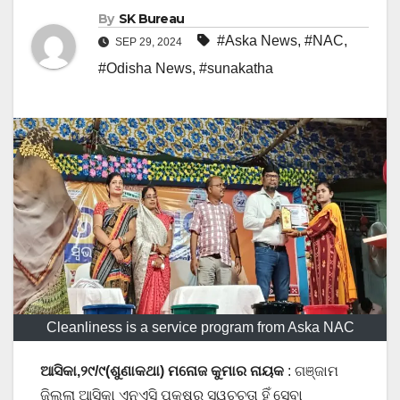
By
SK Bureau
#Aska News
,
#NAC
,
SEP 29, 2024
#Odisha News
,
#sunakatha
Cleanliness is a service program from Aska NAC
ଆସିକା,୨୯/୯(ଶୁଣାକଥା) ମନୋଜ କୁମାର ନାୟକ
: ଗଞ୍ଜାମ
ଜ଼ିଲ୍ଲା ଆସିକା ଏନଏସି ପକ୍ଷରୁ ସ୍ୱଚ୍ଚତା ହିଁ ସେବା