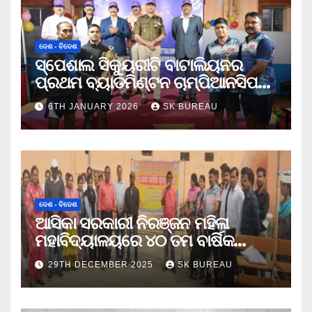
ଦେଶ - ବିଦେଶ
ସ୍ପେଶାଲ ସିକ୍ୟୁରୀଟି ବାଟାଲିୟନର
ପ୍ରଥମ ବ୍ୟାଡମିଣ୍ଟନ ଚାମ୍ପିଆନସିପ
ଉଦଯାପିତ
6TH JANUARY 2026
SK BUREAU
ଦେଶ - ବିଦେଶ
ଆସିକା ସରକାରୀ ନିରଞ୍ଜନ ମହିଳା
ମହାବିଦ୍ୟାଳୟରେ ୪୦ ତମ ବାର୍ଷିକ
କ୍ରୀଡା ଉତ୍ସବ
29TH DECEMBER 2025
SK BUREAU