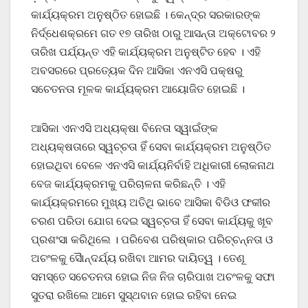
କାର୍ଯ୍ୟକ୍ରମ ଅନୁଷ୍ଠିତ ହୋଇଛି । କେନ୍ଦ୍ର ସରକାରଙ୍କ
ନିର୍ଦ୍ଧେଶକ୍ରମେ ଗତ ୧୭ ତାରିଖ ଠାରୁ ଆସନ୍ତା ଅକ୍ଟୋବର ୨
ତାରିଖ ପର୍ଯ୍ୟନ୍ତ ଏହି କାର୍ଯ୍ୟକ୍ରମ ଅନୁଷ୍ଟିତ ହେବ । ଏହି
ଅବସରରେ ପ୍ରତ୍ୟେକ ଦିନ ଆସିକା ଏନଏସି ପକ୍ଷରୁ
ସଚେତନତା ମୂଳକ କାର୍ଯ୍ୟକ୍ରମ ଆୟୋଜିତ ହୋଇଛି ।
ଆସିକା ଏନଏସି ଅଧ୍ୟକ୍ଷା ବିନେତା ସ୍ୱାଇଁଙ୍କ
ଅଧ୍ୟକ୍ଷତାରେ ସ୍ୱଚ୍ଚତା ହିଁ ସେବା କାର୍ଯ୍ୟକ୍ରମ ଅନୁଷ୍ଠିତ
ହୋଇଥିବା ବେଳେ ଏନଏସି କାର୍ଯ୍ୟନିର୍ବାହି ଅଧିକାରୀ ଲୋକନାଥ
ବେଜ କାର୍ଯ୍ୟକ୍ରମକୁ ପରିଚାଳନା କରିଛନ୍ତି । ଏହି
କାର୍ଯ୍ୟକ୍ରମରେ ମୁଖ୍ୟ ଅତିଥି ଭାବେ ଆସିକା ବିଡିଓ ଫକୀର
ଚରଣ ପରିଡା ଯୋଗ ଦେଇ ସ୍ୱଚ୍ଚତା ହିଁ ସେବା କାର୍ଯ୍ୟକୁ ଖୂବ
ପ୍ରଶଂସା କରିଥିଲେ । ପରିବେଶ ପରିଷ୍କାର ପରିଚ୍ଚନ୍ନତା ଓ
ଅଚଂଳକୁ ସୈାନ୍ଦର୍ଯ୍ୟ ରଖିବା ଆମର ଦାୟିତ୍ୱ । ତେଣୂ
ସମସ୍ତେ ସଚେତନତା ହୋଇ ନିଜ ନିଜ ଚାରିପାଖ ଅଚଂଳକୁ ସଫା
ସୁତରା ରଖିଲେ ଆମେ ସୁସ୍ଥବାନ ହୋଇ ରହିବା ନେଇ