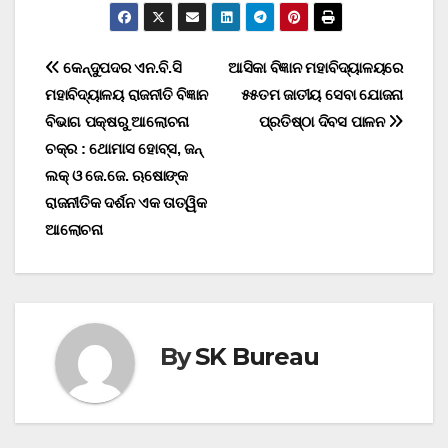
Post
କେନ୍ଦୁପଦର ଏନ.ବି.ସି
ଆସିକା ବିଜ୍ଞାନ ମହାବିଦ୍ୟାଳୟରେ
ମହାବିଦ୍ୟାଳୟ ରାଜନୀତି ବିଜ୍ଞାନ
୫୫ତମ ଜାତୀୟ ସେବା ଯୋଜନା
navigation
ବିଭାଗ ପକ୍ଷରୁ ଆଲୋଚନା
ପ୍ରତିଷ୍ଠା ଦିବସ ପାଳନ
ଚକ୍ର : ଥୋମାସ ହୋବ୍ସ, ଜନ୍
ଲକ୍ ଓ ଜେ.ଜେ. ଋଷୋଙ୍କ
ରାଜନୀତିକ ଦର୍ଶନ ଏକ ତାତ୍ୱିକ
ଆଲୋଚନା
By
SK Bureau