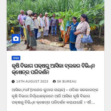
ରାଜ୍ୟ
କୃଷି ବିଭାଗ ପକ୍ଷରୁ ଆସିକା ବ୍ଲକର ବିଭିନ୍ନ
କ୍ଷେତ୍ର ପରିଦର୍ଶନ
14TH AUGUST 2023
SK BUREAU
ଆସିକା,୧୪/୮(ମନୋଜ କୁମାର ନାୟକ) – ଓଡିଶା ସରକାରଙ୍କ
କୃଷି ବିଭାଗ ନିର୍ଦ୍ଧେଶକ୍ରମେ ଆଜି ଆସିକା କୃଷି ବିଭାଗ
ପକ୍ଷରୁ ବିଭିନ୍ନ କ୍ଷେତ୍ର ପରିଦର୍ଶନ କରାଯାଇଛି । ଏହି…