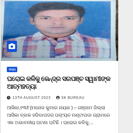
ରାଜ୍ୟ
ଘରୋଇ କଳିକୁ କେନ୍ଦ୍ର ସରପଞ୍ଚ ସ୍ୱାମୀଙ୍କ
ଆତ୍ମହତ୍ୟା
13TH AUGUST 2023
SK BUREAU
ଆସିକା,୧୩/୮(ମନୋଜ କୁମାର ନାୟକ ) – ଗଞ୍ଜାମ ଜିଲ୍ଲା
ଆସିକା ବ୍ଲକ ହରିଡାପଦର ପଚାଂୟତ ମଣ୍ଟାପଡା ଗ୍ରାମରେ
ଏକ ଅଭାବନୀୟ ଘଟଣା ଘଟିଛି । ଘରୋଇ କଳିକୁ…