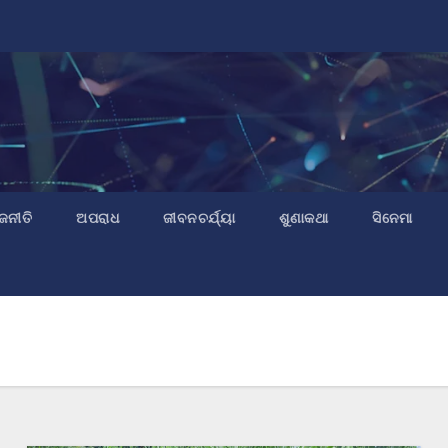
ଜନୀତି
ଅପରାଧ
ଜୀବନଚର୍ଯ୍ୟା
ଶୁଣାକଥା
ସିନେମା