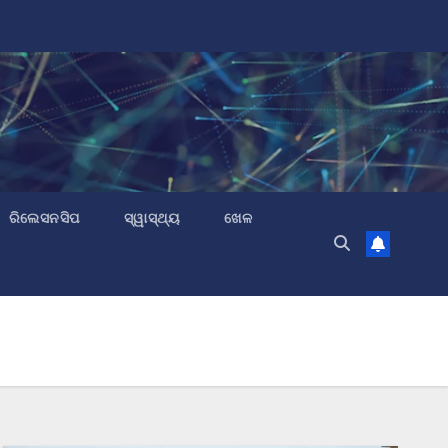
ରିଲେସନସିପ
ସ୍ୱାସ୍ଥ୍ୟ
ଖେଳ