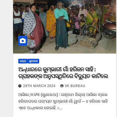
ରାଜ୍ୟ
ଶୁଣାକଥା
ଅନ୍ଧାରରେ କୁମ୍ଭାରୀ ଗାଁ ହରିଜନ ସାହି :
ଗ୍ରାହକଙ୍କ ଅନୁପସ୍ଥିତିରେ ବିଦ୍ୟୁତ କାଟିଲେ
29TH MARCH 2024
SK BUREAU
ଆସିକା,୨୦/୩ (ଶୁଣାକଥା) : ଗଞ୍ଜାମ ଜିଲ୍ଲା ଆସିକା ବ୍ଲକ
ହରିଡାପଦର ପଚାଂୟତ କୁମ୍ଭାରୀ ଗାଁ ୱାର୍ଡ – ୪ ହରିଜନ ସାହି
ଏବେ ଅନ୍ଧକାର ହୋଇଛି ।…