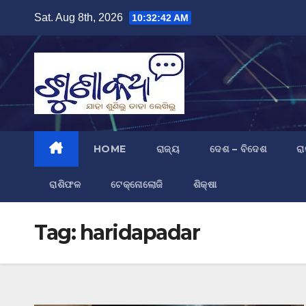
Skip
Sat. Aug 8th, 2026
10:32:43 AM
to
content
HOME
ରାଜ୍ୟ
ଦେଶ – ବିଦେଶ
ରା
ରାଶିଫଳ
ଟେକ୍ନୋଲୋଜି
ଶିକ୍ଷା
Tag:
haridapadar