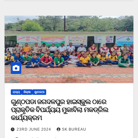
ରାଜ୍ୟ
ଶିକ୍ଷା
ଶୁଣାକଥା
ଗୁଣ୍ଠପଡା ଜଗଦଳପୁର ହାଇସ୍କୁଲ ଠାରେ
ପ୍ରାକୃତିକ ବିପର୍ଯ୍ୟୟ ମୁକାବିଲା ମକଡ୍ରିଲ
କାର୍ଯ୍ୟକ୍ରମ
23RD JUNE 2024
SK BUREAU