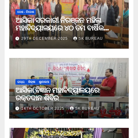
ଦେଶ - ବିଦେଶ
ଆସିକା ସରକାରୀ ନିରଞ୍ଜନ ମହିଳା
ମହାବିଦ୍ୟାଳୟରେ ୪୦ ତମ ବାର୍ଷିକ
କ୍ରୀଡା ଉତ୍ସବ
29TH DECEMBER 2025
SK BUREAU
ରାଜ୍ୟ
ଶିକ୍ଷା
ଶୁଣାକଥା
ଆସିକା ବିଜ୍ଞାନ ମହାବିଦ୍ୟାଳୟରେ
ରକ୍ତଦାନ ଶିବିର
14TH OCTOBER 2025
SK BUREAU