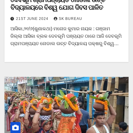
ବିଦ୍ୟାଳୟରେ ବିଶ୍ୱ ଯୋଗ ଦିବସ ପାଳିତ
21ST JUNE 2024
SK BUREAU
ଆସିକା,୨୧/୬(ଶୁଣାକଥା) ମନୋଜ କୁମାର ନାୟକ : ଗଞ୍ଜାମ
ଜିଲ୍ଲା ଆସିକା ବ୍ଲକ ଦେବଭୂମି ପଞ୍ଚାୟତ ଠାରେ ଆଜି ଦେବଭୂମି
ଗ୍ରାମପଞ୍ଚାୟତ ନୋଡାଲ ଉଚ୍ଚ ବିଦ୍ୟାଳୟ ପକ୍ଷରୁ ବିଶ୍ୱ…