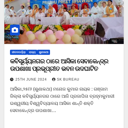
ଜୀବନଚର୍ଯ୍ୟା
ରାଜ୍ୟ
ଶୁଣାକଥା
କବିସୂର୍ଯ୍ୟନଗର ଠାରେ ଆସିକା ସେବାକେନ୍ଦ୍ର
ଉପଶାଖା ପ୍ରଭୂପ୍ରୀତ ଭବନ ଉଦଘାଟିତ
25TH JUNE 2024
SK BUREAU
ଆସିିକା,୨୫/୬ (ଶୁଣାକଥା) ମନୋଜ କୁମାର ନାୟକ : ଗଞ୍ଜାମ
ଜିଲ୍ଲା କବିସୂର୍ଯ୍ୟନଗର ଠାରେ ଆଜି ପ୍ରଜାପିତା ବ୍ରହ୍ମକୁମାରୀ
ଇଶ୍ୱରୀୟ ବିଶ୍ୱବିଦ୍ୟାଳୟ ଆସିକା ଶାନ୍ତି ଶକ୍ତି
ସେବାକେନ୍ଦ୍ର ଉପଶାଖା…