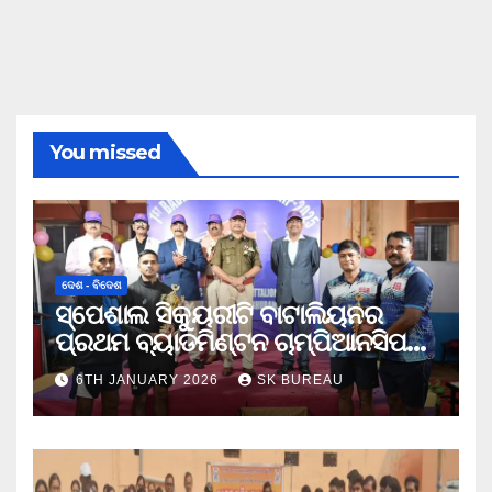
You missed
ଦେଶ - ବିଦେଶ
ସ୍ପେଶାଲ ସିକ୍ୟୁରୀଟି ବାଟାଲିୟନର
ପ୍ରଥମ ବ୍ୟାଡମିଣ୍ଟନ ଚାମ୍ପିଆନସିପ
ଉଦଯାପିତ
6TH JANUARY 2026
SK BUREAU