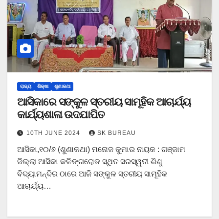
ରାଜ୍ୟ
ଶିକ୍ଷା
ଶୁଣାକଥା
ଆସିକାରେ ସଙ୍କୁଳ ସ୍ତରୀୟ ସାମୂହିକ ଆଚାର୍ଯ୍ୟ
କାର୍ଯ୍ୟଶାଳା ଉଦଯାପିତ
10TH JUNE 2024
SK BUREAU
ଆସିକା,୧୦/୬ (ଶୁଣାକଥା) ମନୋଜ କୁମାର ନାୟକ : ଗଞ୍ଜାମ
ଜିଲ୍ଲା ଆସିକା କଳିଙ୍ଗରୋଡ ସ୍ଥିତ ସରସ୍ୱତୀ ଶିଶୁ
ବିଦ୍ୟାମନ୍ଦିର ଠାରେ ଆଜି ସଙ୍କୁଳ ସ୍ତରୀୟ ସାମୂହିକ
ଆଚାର୍ଯ୍ୟ…