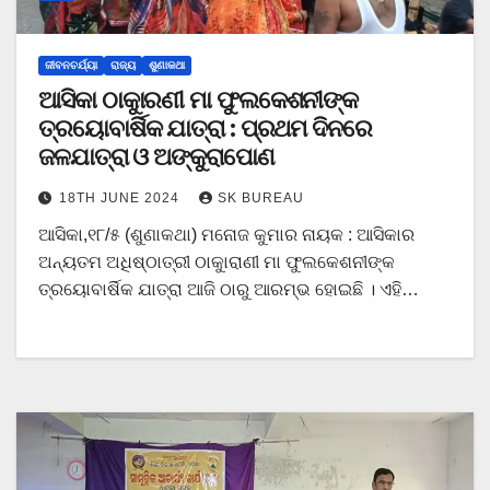
ଜୀବନଚର୍ଯ୍ୟା
ରାଜ୍ୟ
ଶୁଣାକଥା
ଆସିକା ଠାକୁାରଣୀ ମା ଫୁଲକେଶନୀଙ୍କ
ତ୍ରୟୋବାର୍ଷିକ ଯାତ୍ରା : ପ୍ରଥମ ଦିନରେ
ଜଳଯାତ୍ରା ଓ ଅଙ୍କୁରାପୋଣ
18TH JUNE 2024
SK BUREAU
ଆସିକା,୧୮/୫ (ଶୁଣାକଥା) ମନୋଜ କୁମାର ନାୟକ : ଆସିକାର
ଅନ୍ୟତମ ଅଧିଷ୍ଠାତ୍ରୀ ଠାକୁାରାଣୀ ମା ଫୁଲକେଶନୀଙ୍କ
ତ୍ରୟୋବାର୍ଷିକ ଯାତ୍ରା ଆଜି ଠାରୁ ଆରମ୍ଭ ହୋଇଛି । ଏହି…