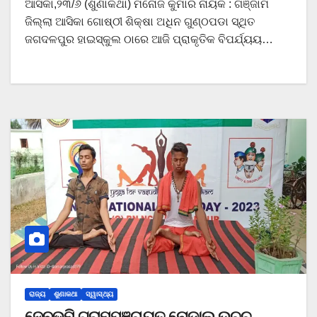
ଆସିକା,୨୩/୬ (ଶୁଣାକଥା) ମନୋଜ କୁମାର ନାୟକ : ଗଞ୍ଜାମ
ଜିଲ୍ଲା ଆସିକା ଗୋଷ୍ଠୀ ଶିକ୍ଷା ଅଧିନ ଗୁଣ୍ଠପଡା ସ୍ଥିତ
ଜଗଦଳପୁର ହାଇସ୍କୁଲ ଠାରେ ଆଜି ପ୍ରାକୃତିକ ବିପର୍ଯ୍ୟୟ…
ରାଜ୍ୟ
ଶୁଣାକଥା
ସ୍ୱାସ୍ଥ୍ୟ
ଦେବଭୂମି ଗ୍ରାମପଞ୍ଚାୟତ ନୋଡାଲ ଉଚ୍ଚ