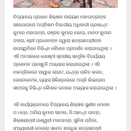
ବିଦ୍ୟାଳୟ ପ୍ରଧାନ ଶିକ୍ଷକ ନାରାୟଣ ମହାପାତ୍ରଙ୍କ
ସହଯୋଗରେ ଅଗ୍ନିଶମ ବିଭାଗୀୟ ଅଧିକାରୀ ପ୍ରଶାନ୍ତ
କୁମାର ମହାପାତ୍ର, ରଞ୍ଜନ କୁମାର ଭୋଇ, ମାନଓ କୁମାର
ଦଳାଇ, ଶ୍ରୀ ପ୍ରଧାନଙ୍କ ଦ୍ୱାରା ଛାତ୍ରଛାତ୍ରୀଙ୍କ
ଉପସ୍ଥିତିରେ ବିଭିନ୍ନ କୈାଶଳ ପ୍ରଦର୍ଶନ କରାଯାଇଥିଲା ।
ଏହି ଅବସରରେ ଗୋଷ୍ଠୀ ସ୍ତରୀୟ ସାମୂହିକ ବିପର୍ଯ୍ୟୟ
ପ୍ରଶମନ ପ୍ରସ୍ତୁତି ଅଭ୍ୟାସ କରାଯାଇଥିଲା । ଏହି
ମକଡ୍ରିଲରେ ପାୱାର ଲାଇଟ, ଯନ୍ତ୍ର ଚାଳିତ କରତ,
ଜେନେରେଟର, ଗ୍ୟାସ ସିଲିଣ୍ଡରରେ ଅଗ୍ନି ଲିଭାଇବା
ସାଙ୍ଗକୁ ବିଭିନ୍ନ କୈାଶଳ ଉପରେ ଅଭ୍ୟାସ କରାଯାଇଥିଲା ।
ଏହି କାର୍ଯ୍ୟକ୍ରମରେ ବିଦ୍ୟାଳୟ ଶିକ୍ଷକ ସୁଶୀଳ ମୋହନ
ପ।।ତ୍ର, ଅମିୟ କୁମାର ସାମଲ, ଜି.ଆନନ୍ଦ ପାତ୍ର,
ଶିକ୍ଷୟତ୍ରୀ ଇଶ୍ୱରୀ ମହାପାତ୍ର, ସୁନିତା ପରିଡା,
ସଂଧ୍ୟାରାଣୀ ବେହେରା ସମେତ ଶତାଧିକ ଛାତ୍ରଛାତ୍ରୀ