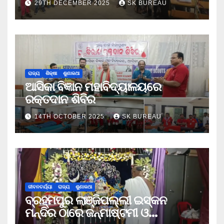
29TH DECEMBER 2025
SK BUREAU
ରାଜ୍ୟ
ଶିକ୍ଷା
ଶୁଣାକଥା
ଆସିକା ବିଜ୍ଞାନ ମହାବିଦ୍ୟାଳୟରେ
ରକ୍ତଦାନ ଶିବିର
14TH OCTOBER 2025
SK BUREAU
ଜୀବନଚର୍ଯ୍ୟା
ରାଜ୍ୟ
ଶୁଣାକଥା
ବ୍ରହ୍ମପୁର ଲାଞ୍ଜିପଲ୍ଲୀ ଇସ୍କନ
ମନ୍ଦିର ଠାରେ ଜନ୍ମାଷ୍ଟମୀ ଓ