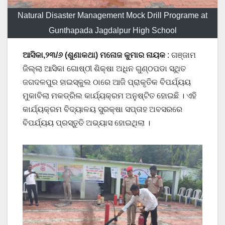
Natural Disaster Management Mock Drill Programe at
Gunthapada Jagdalpur High School
ଆସିକା,୨୩/୬ (ଶୁଣାକଥା) ମନୋଜ କୁମାର ନାୟକ
: ଗଞ୍ଜାମ
ଜିଲ୍ଲା ଆସିକା ଗୋଷ୍ଠୀ ଶିକ୍ଷା ଅଧିନ ଗୁଣ୍ଠପଡା ସ୍ଥିତ
ଜଗଦଳପୁର ହାଇସ୍କୁଲ ଠାରେ ଆଜି ପ୍ରାକୃତିକ ବିପର୍ଯ୍ୟୟ
ମୁକାବିଲା ମକଡ୍ରିଲ କାର୍ଯ୍ୟକ୍ରମ ଅନୁଷ୍ଟିତ ହୋଇଛି । ଏହି
କାର୍ଯ୍ୟକ୍ରମ ବିଦ୍ୟାଳୟ ସୁରକ୍ଷା ସପ୍ତାହ ଅବସରରେ
ବିପର୍ଯ୍ୟୟ ପ୍ରସ୍ତୁତି ଅଭ୍ୟାସ ହୋଇଥିଲା ।