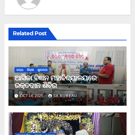
Related Post
ରାଜ୍ୟ
ଶିକ୍ଷା
ଶୁଣାକଥା
ଆସିକା ବିଜ୍ଞାନ ମହାବିଦ୍ୟାଳୟରେ
ରକ୍ତଦାନ ଶିବିର
OCT 14, 2025
SK BUREAU