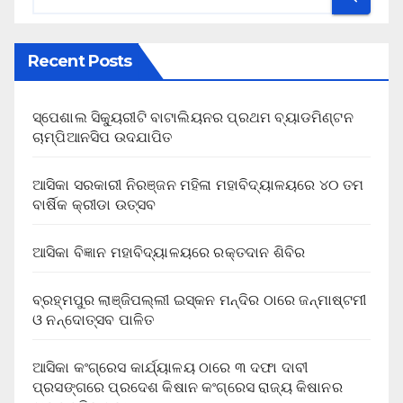
Recent Posts
ସ୍ପେଶାଲ ସିକ୍ୟୁରୀଟି ବାଟାଲିୟନର ପ୍ରଥମ ବ୍ୟାଡମିଣ୍ଟନ
ଚାମ୍ପିଆନସିପ ଉଦଯାପିତ
ଆସିକା ସରକାରୀ ନିରଞ୍ଜନ ମହିଳା ମହାବିଦ୍ୟାଳୟରେ ୪୦ ତମ
ବାର୍ଷିକ କ୍ରୀଡା ଉତ୍ସବ
ଆସିକା ବିଜ୍ଞାନ ମହାବିଦ୍ୟାଳୟରେ ରକ୍ତଦାନ ଶିବିର
ବ୍ରହ୍ମପୁର ଲାଞ୍ଜିପଲ୍ଲୀ ଇସ୍କନ ମନ୍ଦିର ଠାରେ ଜନ୍ମାଷ୍ଟମୀ
ଓ ନନ୍ଦୋତ୍ସବ ପାଳିତ
ଆସିକା କଂଗ୍ରେସ କାର୍ଯ୍ୟାଳୟ ଠାରେ ୩ ଦଫା ଦାବୀ
ପ୍ରସଙ୍ଗରେ ପ୍ରଦେଶ କିଷାନ କଂଗ୍ରେସ ରାଜ୍ୟ କିଷାନର