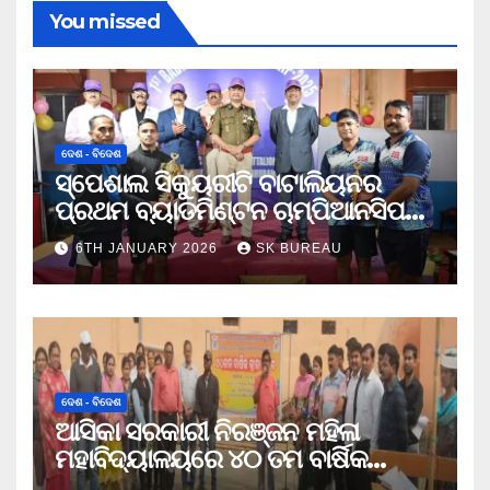
You missed
ଦେଶ - ବିଦେଶ
ସ୍ପେଶାଲ ସିକ୍ୟୁରୀଟି ବାଟାଲିୟନର
ପ୍ରଥମ ବ୍ୟାଡମିଣ୍ଟନ ଚାମ୍ପିଆନସିପ
ଉଦଯାପିତ
6TH JANUARY 2026
SK BUREAU
ଦେଶ - ବିଦେଶ
ଆସିକା ସରକାରୀ ନିରଞ୍ଜନ ମହିଳା
ମହାବିଦ୍ୟାଳୟରେ ୪୦ ତମ ବାର୍ଷିକ
କ୍ରୀଡା ଉତ୍ସବ