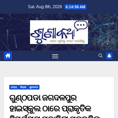
Skip
Sat. Aug 8th, 2026
6:14:59 AM
to
content
ରାଜ୍ୟ
ଶିକ୍ଷା
ଶୁଣାକଥା
ଗୁଣ୍ଠପଡା ଜଗଦଳପୁର
ହାଇସ୍କୁଲ ଠାରେ ପ୍ରାକୃତିକ