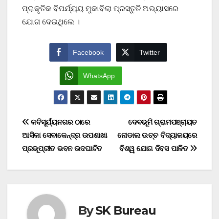
ପ୍ରାକୃତିକ ବିପର୍ଯ୍ୟୟ ମୁକାବିଲା ପ୍ରସ୍ତୁତି ଅଭ୍ୟାସରେ
ଯୋଗ ଦେଇଥିଲେ ।
Facebook
Twitter
WhatsApp
Post
କବିସୂର୍ଯ୍ୟନଗର ଠାରେ
ଦେବଭୂମି ଗ୍ରାମପଞ୍ଚାୟତ
ଆସିକା ସେବାକେନ୍ଦ୍ର ଉପଶାଖା
ନୋଡାଲ ଉଚ୍ଚ ବିଦ୍ୟାଳୟରେ
navigation
ପ୍ରଭୂପ୍ରୀତ ଭବନ ଉଦଘାଟିତ
ବିଶ୍ୱ ଯୋଗ ଦିବସ ପାଳିତ
By
SK Bureau