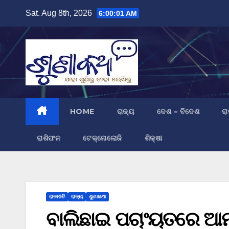
Skip
Sat. Aug 8th, 2026
6:00:02 AM
to
content
HOME
ରାଜ୍ୟ
ଦେଶ – ବିଦେଶ
ରା
ରାଶିଫଳ
ଟେକ୍ନୋଲୋଜି
ଶିକ୍ଷା
ରାଜନୀତି
ରାଜ୍ୟ
ଶୁଣାକଥା
ବାଲିଛାଇ ପଚାଂୟତରେ ଆମ 