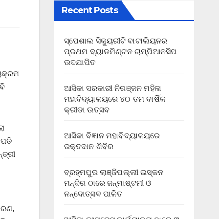
Recent Posts
ସ୍ପେଶାଲ ସିକ୍ୟୁରୀଟି ବାଟାଲିୟନର
ପ୍ରଥମ ବ୍ୟାଡମିଣ୍ଟନ ଚାମ୍ପିଆନସିପ
ଉଦଯାପିତ
୍ୟକ୍ରମ
ବି
ଆସିକା ସରକାରୀ ନିରଞ୍ଜନ ମହିଳା
ମହାବିଦ୍ୟାଳୟରେ ୪୦ ତମ ବାର୍ଷିକ
କ୍ରୀଡା ଉତ୍ସବ
ଲା
ଆସିକା ବିଜ୍ଞାନ ମହାବିଦ୍ୟାଳୟରେ
ାପତି
ରକ୍ତଦାନ ଶିବିର
୍ତ୍ରୀ
ବ୍ରହ୍ମପୁର ଲାଞ୍ଜିପଲ୍ଲୀ ଇସ୍କନ
ମନ୍ଦିର ଠାରେ ଜନ୍ମାଷ୍ଟମୀ ଓ
ନନ୍ଦୋତ୍ସବ ପାଳିତ
ିକରଣ,