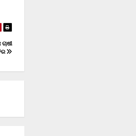
 ଚାଷୀ
ବିର