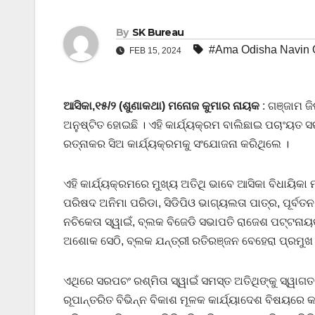
By
SK Bureau
#Ama Odisha Navin 
FEB 15, 2024
ଆସିକା,୧୫/୨ (ଶୁଣାକଥା) ମନୋଜ କୁମାର ନାୟକ
: ଗଞ୍ଜାମ ଜ
ଅନୁଷ୍ଟିତ ହୋଇଛି । ଏହି କାର୍ଯ୍ୟକ୍ରମ ବାଲିଛାଇ ପଚାଂୟତ 
ରତ୍ନାକର ସିଅ କାର୍ଯ୍ୟକ୍ରମକୁ ସଂଯୋଜନା କରିଥିଲେ ।
ଏହି କାର୍ଯ୍ୟକ୍ରମରେ ମୁଖ୍ୟ ଅତିଥି ଭାବେ ଆସିକା ବିଧାୟିକା ମ
ପରିଷଦ ଅନିମା ପରିଡା, ସିଡିପିଓ ଭାଗ୍ୟଲତା ପାତ୍ର, ପୂର୍ବ
ନଚିକେତା ସ୍ୱାଇଁ, ବ୍ଲକ ବିଜେଡି ସଭାପତି ରାଜେଶ ପଟ୍ଟନାୟ
ଅଶୋକ ସେଠି, ବ୍ଲକ ଯନ୍ତ୍ରୀ ରତିରଞ୍ଜନ ବେହେରା ପ୍ରମୁ
ଏଥିରେ ସରପଚଂ ରଶ୍ମିତା ସ୍ୱାଇଁ ସମସ୍ତ ଅତିଥିଙ୍କୁ ସ୍ୱାଗ
ରୂପାନ୍ତରିତ ବିଭିନ୍ନ ବିକାଶ ମୂଳକ କାର୍ଯ୍ୟାଦେଶ ବିଷୟରେ କହ