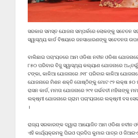
ସରକାର ସମସ୍ତ ଯୋଜନା ସମ୍ପର୍କରେ ଲୋକଙ୍କୁ ସଚେତନ ସହ ଘର
ସ୍ୱାସ୍ଥ୍ୟ କାର୍ଡ ବିଷୟରେ ଜନସାଧାରଣଙ୍କୁ ସଚେତନତା ଉପର
ବାଲିଛାଇ ପଚାଂୟତରେ ଆମ ଓଡିଶା ନବୀନ ଓଡିଶା ଯୋଜନାରେ ୯
୮୫୦ ପରିବାର ବିଜୁ ସ୍ୱାସ୍ଥ୍ୟ କଲ୍ୟାଣ ଯୋଜନାରେ ଅନ୍ତର୍ଭ
ଟଙ୍କା, କାଳିଆ ଯୋଜନାରେ ୬୧୮ ପରିବାର କାଳିଆ ଯୋଜନାରେ ଅନ
ଯୋଜନାରେ ମିଶନ ଶକ୍ତି ଗୋଷ୍ଠିଙ୍କୁ ମୋଟ ୯୨ ଲକ୍ଷ ୫୦ ହ
ରାସନ କାର୍ଡ, ମମତା ଯୋଜନାରେ ୨୯୧ ଗର୍ଭବତୀ ମହିଳାଙ୍କୁ ମମ
ଲକ୍ଷ୍ମୀ ଯୋଜନାରେ ଗ୍ରାମ ପଚାଂୟତାରେ ଲକ୍ଷ୍ମୀ ବସ ସେବା
।
ରାଜ୍ୟ ସରକାରଙ୍କ ଦ୍ୱାରା ଆୟୋଜିତ ଆମ ଓଡିଶା ନବୀନ ଓ
ଏହି କାର୍ଯ୍ୟକ୍ରମକୁ ପିଇଓ ପ୍ରଦିପ କୁମାର ପାତ୍ର ଓ ଜି