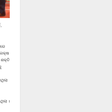
,
ାରେ
 ଲକ୍ଷ
 ଶକ୍ତି
ୁ
ଥିଲା
ିଲା ।