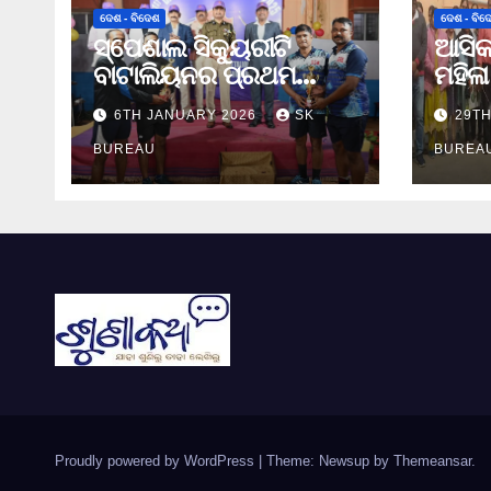
ଦେଶ - ବିଦେଶ
ଦେଶ - ବିଦ
ସ୍ପେଶାଲ ସିକ୍ୟୁରୀଟି
ଆସିକ
ବାଟାଲିୟନର ପ୍ରଥମ
ମହିଳ
ବ୍ୟାଡମିଣ୍ଟନ
୪୦ ତମ
6TH JANUARY 2026
SK
29T
ଚାମ୍ପିଆନସିପ ଉଦଯାପିତ
ଉତ୍ସ
BUREAU
BUREA
Proudly powered by WordPress
|
Theme: Newsup by
Themeansar
.