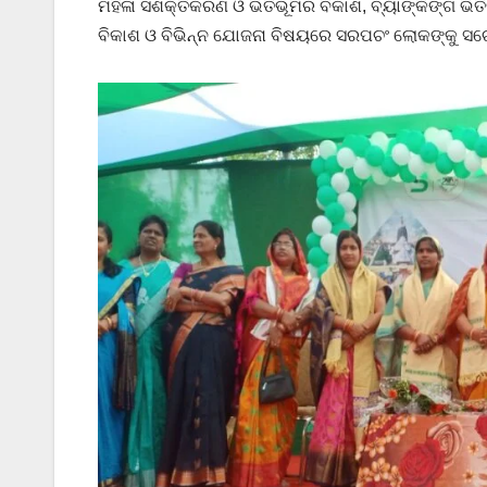
ମହିଳା ସଶକ୍ତିକରଣ ଓ ଭିତିଭୂମିର ବିକାଶ, ବ୍ୟାଙ୍କିଙ୍ଗ ଭିତ
ବିକାଶ ଓ ବିଭିନ୍ନ ଯୋଜନା ବିଷୟରେ ସରପଚଂ ଲୋକଙ୍କୁ ସଚ