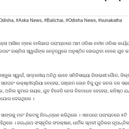
Odisha
,
#Aska News
,
#Balichai
,
#Odisha News
,
#sunakatha
ିଲ୍ଲା ଆସିକା ବ୍ଲକ ବାଲିଛାଇ ପଚାଂୟତରେ ଆମ ଓଡିଶା ନବୀନ ଓଡିଶା କାର୍ଯ
ସରପଚଂ ରଶ୍ମିତା ସ୍ୱାଇଁଙ୍କ ନେତୃତ୍ୱରେ ଅନୁଷ୍ଠିତ ହୋଇଥିବା ବେଳେ ଯୁବ କ
ଞ୍ଜୁଳା ସ୍ୱାଇଁ, ସମ୍ମାନୀୟ ଅତିଥି ଭାବେ ସମିତିସଭ୍ୟା ଗିତାରାଣୀ ଗୈାଡ, ଜିଲ୍
ତନ ସରପଚଂ ଲକ୍ଷ୍ମୀପ୍ରିୟା ବେହେରା, ଗଞ୍ଜାମ ଜୋନ ବିଜୁ ଯୁବ ଜନତା ଦଳ ସଭ
କ, ଅନିଲ କୁମାର ନାୟକ, ଯୁବ ବିଜେଡି ନେତା ନିଳମାଧବ ବେହେରା, କନିଷ୍ଠ ଯନ
ଖ ଯୋଗ ଦେଇଥିଲେ ।
ତ ସାଙ୍ଗକୁ ମଚଂ ନିକଟକୁ ନିମନ୍ତ୍ରଣ କରିଥିଲେ । ଏହାପରେ ପଚାଂୟତରେ ୫ଟି
ିଥିଲେ । ଜଗନ୍ନାଥ ସଂସ୍କୃତିର ସଂରକ୍ଷଣ, ଧାର୍ମିକ ସ୍ଥଳୀ ଗୁଡିକର ରୂପାନ୍ତ