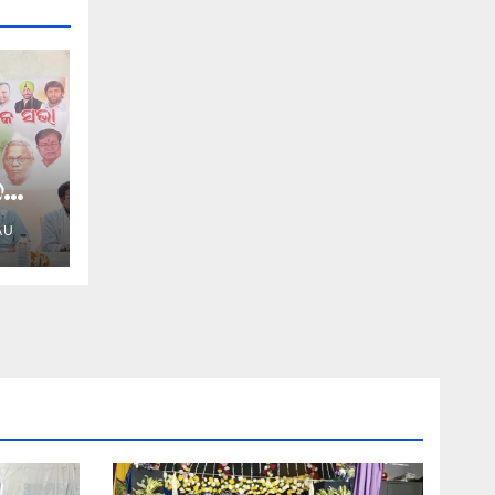
ଦଫା
AU
ରେସ