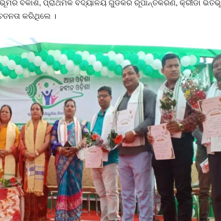
ିଭୂମିର ବିକାଶ, ପ୍ରାଥମିକ ବିଦ୍ୟାଳୟ ଗୁଡିକର ରୂପାନ୍ତିକରଣ, କ୍ରୀଡା ଭିତିଭ
େତନତା କରିଥିଲେ ।