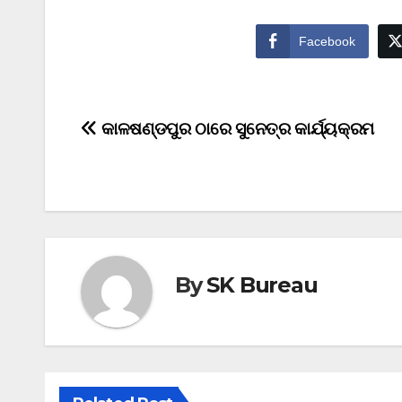
Facebook
Post
କାଳଷଣ୍ଡପୁର ଠାରେ ସୁନେତ୍ର କାର୍ଯ୍ୟକ୍ରମ
navigation
By
SK Bureau