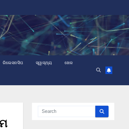
ରିଲେସନସିପ
ସ୍ୱାସ୍ଥ୍ୟ
ଖେଳ
ରମ