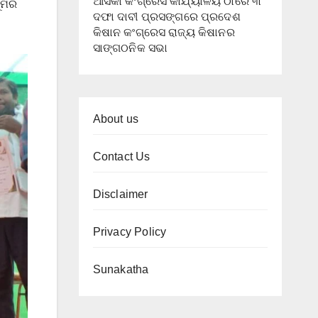
ଆସିକା କଂଗ୍ରେସ କାର୍ଯ୍ୟାଳୟ ଠାରେ ୩
ୂମିର
ଦଫା ଦାବୀ ପ୍ରସଙ୍ଗରେ ପ୍ରଦେଶ
କିଷାନ କଂଗ୍ରେସ ରାଜ୍ୟ କିଷାନର
ସାଙ୍ଗଠନିକ ସଭା
About us
Contact Us
Disclaimer
Privacy Policy
Sunakatha