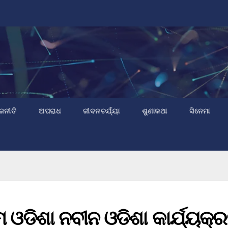
ଜନୀତି
ଅପରାଧ
ଜୀବନଚର୍ଯ୍ୟା
ଶୁଣାକଥା
ସିନେମା
ଓଡିଶା ନବୀନ ଓଡିଶା କାର୍ଯ୍ୟକ୍