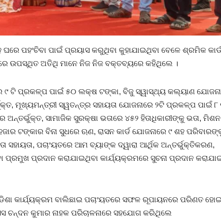
େ ପହଂଚିବା ପାଇଁ ପ୍ରୟାସ କରୁଥିବା କୁହାଯାଇଥିବା ବେଳେ ଶ୍ରମିକ କାର୍ଡ
େ ଉପସ୍ଥିତ ଅତିଥି ମାନେ ନିଜ ନିଜ ବକ୍ତବ୍ୟରେ କହିଥିଲେ ।
 ଟି ପ୍ରକଳ୍ପ ପାଇଁ ୫୦ ଲକ୍ଷ ଟଙ୍କା, ବିଜୁ ସ୍ୱାସ୍ଥ୍ୟ କଲ୍ୟାଣ ଯୋଜନ
ୁକ୍ତ, ମୂଖ୍ୟମନ୍ତ୍ରୀ ସ୍ୱତନ୍ତ୍ର ସହାୟତା ଯୋଜନାରେ ୨ଟି ପ୍ରକଳ୍ପ ପାଇଁ ୮
୍ତର୍ଭୁକ୍ତ, ସାମାଜିକ ସୁରକ୍ଷା ଭତାରେ ୪୫୨ ହିତାଧିକାରୀଙ୍କୁ ଭତା, ମିଶନ
ଜାର ଟଙ୍କାର ବିନା ସୁଧରେ ଋଣ, ରାସନ କାର୍ଡ ଯୋଜନାରେ ୯ ଶହ ପରିବାରଙ୍କ
ତା ସହାୟତା, ପଚାଂୟତରେ ଆମ ବ୍ୟାଙ୍କ ଦ୍ୱାରା ଆର୍ଥିକ ଅନ୍ତର୍ଭୁକ୍ତିକରଣ,
 ପ୍ରମୁଖ ପ୍ରଦାନ କରାଯାଇଥିବା କାର୍ଯ୍ୟକ୍ରମରେ ସୁଚନା ପ୍ରଦାନ କରାଯାଇ
ଡିଶା କାର୍ଯ୍ୟକ୍ରମ ବାଲିଛାଇ ପଚାଂୟତରେ ସଫଳ ରୂପାୟନରେ ପରିଣତ ହୋଇଥ
ଆରଏସ ଚନ୍ଦନ କୁମାର ନାହକ ପରିଚାଳନାରେ ସହଯୋଗ କରିଥିଲେ