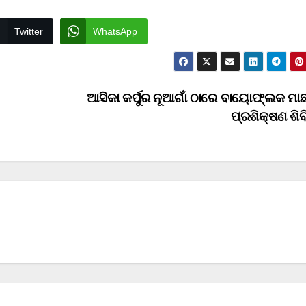
Twitter
WhatsApp
ଆସିକା କର୍ପୁର ନୂଆଗାଁ ଠାରେ ବାୟୋଫ୍ଲକ ମାଛ
ପ୍ରଶିକ୍ଷଣ ଶି