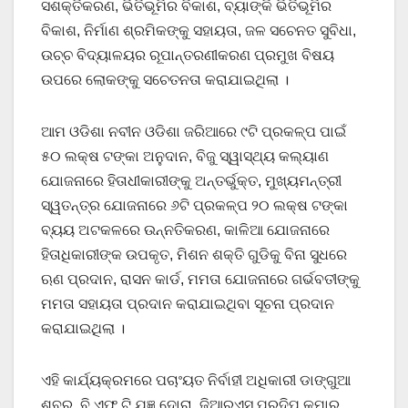
ସଶକ୍ତିକରଣ, ଭିତିଭୂମିର ବିକାଶ, ବ୍ୟାଙ୍କି ଭିତିଭୂମିର
ବିକାଶ, ନିର୍ମାଣ ଶ୍ରମିକଙ୍କୁ ସହାୟତା, ଜଳ ସଚେନତ ସୁବିଧା,
ଉଚ୍ଚ ବିଦ୍ୟାଳୟର ରୂପାନ୍ତରଣୀକରଣ ପ୍ରମୁଖ ବିଷୟ
ଉପରେ ଲୋକଙ୍କୁ ସଚେତନତା କରାଯାଇଥିଲା ।
ଆମ ଓଡିଶା ନବୀନ ଓଡିଶା ଜରିଆରେ ୯ଟି ପ୍ରକଳ୍ପ ପାଇଁ
୫୦ ଲକ୍ଷ ଟଙ୍କା ଅନୁଦାନ, ବିଜୁ ସ୍ୱାସ୍ଥ୍ୟ କଲ୍ୟାଣ
ଯୋଜନାରେ ହିତାଧୀକାରୀଙ୍କୁ ଅନ୍ତର୍ଭୁକ୍ତ, ମୁଖ୍ୟମନ୍ତ୍ରୀ
ସ୍ୱତନ୍ତ୍ର ଯୋଜନାରେ ୬ଟି ପ୍ରକଳ୍ପ ୨୦ ଲକ୍ଷ ଟଙ୍କା
ବ୍ୟୟ ଅଟକଳରେ ଉନ୍ନତିକରଣ, କାଳିଆ ଯୋଜନାରେ
ହିତାଧିକାରୀଙ୍କ ଉପକୃତ, ମିଶନ ଶକ୍ତି ଗୁଡିକୁ ବିନା ସୁଧରେ
ଋଣ ପ୍ରଦାନ, ରାସନ କାର୍ଡ, ମମତା ଯୋଜନାରେ ଗର୍ଭବତୀଙ୍କୁ
ମମତା ସହାୟତା ପ୍ରଦାନ କରାଯାଇଥିବା ସୂଚନା ପ୍ରଦାନ
କରାଯାଇଥିଲା ।
ଏହି କାର୍ଯ୍ୟକ୍ରମରେ ପଚାଂୟତ ନିର୍ବାହୀ ଅଧିକାରୀ ଡାଙ୍ଗୁଆ
ଶବର, ବି.ଏଫ.ଟି ଯଜ୍ଞ ଦୋରା, ଜିଆରଏସ ପ୍ରଦିପ କୁମାର