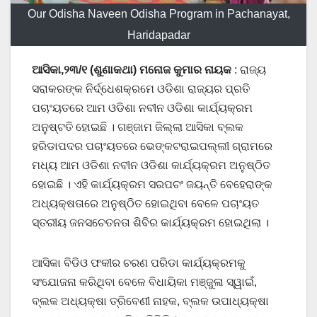
Our Odisha Naveen Odisha Program in Pachanayat,
Haridapadar
ଆସିକା,୨୩/୧ (ଶୁଣାକଥା) ମନୋଜ କୁମାର ନାୟକ
: ରାଜ୍ୟ
ସରାକରଙ୍କ ନିର୍ଦ୍ଧେଶକ୍ରମେ ଓଡିଶା ରାଜ୍ୟର ପ୍ରତି
ପଚାଂୟତରେ ଆମ ଓଡିଶା ନବୀନ ଓଡିଶା କାର୍ଯ୍ୟକ୍ରମ
ଅନୁଷ୍ଟତି ହୋଇଛି । ଗଞ୍ଜାମ ଜିଲ୍ଲା ଆସିକା ବ୍ଲକ
ହରିଡାପଦର ପଚାଂୟତରେ ଭେଙ୍କଟରାଇପଲ୍ଲୀ ଗ୍ରାମରେ
ମଧ୍ୟ ଆମ ଓଡିଶା ନବୀନ ଓଡିଶା କାର୍ଯ୍ୟକ୍ରମ ଅନୁଷ୍ଠିତ
ହୋଇଛି । ଏହି କାର୍ଯ୍ୟକ୍ରମ ସରପଚଂ ଜୟନ୍ତି ବେହେରାଙ୍କ
ଅଧ୍ୟକ୍ଷତାରେ ଅନୁଷ୍ଠିତ ହୋଇଥିବା ବେଳେ ପଚାଂୟତ
ସ୍ତରୀୟ ଜନସଚେତନତା ଶିବିର କାର୍ଯ୍ୟକ୍ରମ ହୋଇଥିଲା ।
ଆସିକା ବିଡିଓ ଫକୀର ଚରଣ ପରିଡା କାର୍ଯ୍ୟକ୍ରମକୁ
ସଂଯୋଜନା କରିଥିବା ବେଳେ ବିଧାୟିକା ମଞ୍ଜୁଳା ସ୍ୱାଇଁ,
ବ୍ଲକ ଅଧ୍ୟକ୍ଷା ତ୍ରିବେଣୀ ନାହକ, ବ୍ଲକ ଉପାଧ୍ୟକ୍ଷା