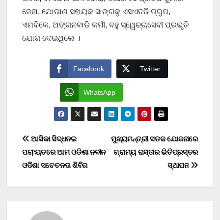
ଜେନା, ଯୋଗାଣ ସହାୟକ ସାଙ୍ଗକୁ ଏସଏଚଜି ଗ୍ରୁପ,
ଏମବିକେ, ଅଙ୍ଗନବାଡି କର୍ମୀ, ବହୁ ସ୍ୱେଚ୍ଚାସେବୀ ପ୍ରଭୃତି
ଯୋଗ ଦେଇଥିଲେ ।
Facebook
Twitter
WhatsApp
Post
ଆସିକା ସିଦ୍ଧନଇ
ମୁଖ୍ୟମନ୍ତ୍ରୀ ସଡକ ଯୋଜନାରେ
ପଚାଂୟତରେ ଆମ ଓଡିଶା ନବୀନ
ଗ୍ରାମ୍ୟ ରାସ୍ତାର ଭିତିପ୍ରସ୍ତର
navigation
ଓଡିଶା ସଚେତନତା ଶିବିର
ସ୍ଥାପନ