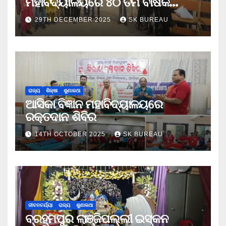
ମହାବିଦ୍ୟାଳୟରେ ୪୦ ତମ ବାର୍ଷିକ
କ୍ରୀଡା ଉତ୍ସବ
29TH DECEMBER 2025
SK BUREAU
ରାଜ୍ୟ
ଶିକ୍ଷା
ଶୁଣାକଥା
ଆସିକା ବିଜ୍ଞାନ ମହାବିଦ୍ୟାଳୟରେ
ରକ୍ତଦାନ ଶିବିର
14TH OCTOBER 2025
SK BUREAU
ଜୀବନଚର୍ଯ୍ୟା
ରାଜ୍ୟ
ଶୁଣାକଥା
ବ୍ରହ୍ମପୁର ଲାଞ୍ଜିପଲ୍ଲୀ ଇସ୍କନ