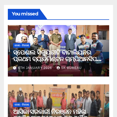
You missed
ଦେଶ - ବିଦେଶ
ସ୍ପେଶାଲ ସିକ୍ୟୁରୀଟି ବାଟାଲିୟନର
ପ୍ରଥମ ବ୍ୟାଡମିଣ୍ଟନ ଚାମ୍ପିଆନସିପ
ଉଦଯାପିତ
6TH JANUARY 2026
SK BUREAU
ଦେଶ - ବିଦେଶ
ଆସିକା ସରକାରୀ ନିରଞ୍ଜନ ମହିଳା