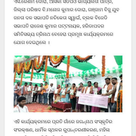
ଏସ.ରେଶମ ଦୋରା, ଆସିକା ସିଡିପିଓ ଭାଗ୍ୟଲତା ପାତ୍ର,
ଜିଲ୍ଲା ପରିଷଦ ବି.ମନୋଜ କୁମାର ଦୋରା, ଗଞ୍ଜାମ ବିଜୁ ଯୁବ
ଜନତା ଦଳ ସଭାପତି ନଚିକେତା ସ୍ୱାଇଁ, ବ୍ଲକ ବିଜେଡି
ସଭାପତି ରାଜେଶ କୁମାର ପଟ୍ଟନାୟକ, ହରିଡାପଦର
ସମିତିସଭ୍ୟ ତ୍ରିନାଥ ବେହେରା ପ୍ରମୂଖ କାର୍ଯ୍ୟକ୍ରମରେ
ଯୋଗ ଦେଇଥିଲେ ।
ଏହି କାର୍ଯ୍ୟକ୍ରମରେ ପ୍ରତି ଗାଁରେ ଜଗନ୍ନାଥ ସଂସ୍କୃତିର
ସଂରକ୍ଷଣ, ଧାର୍ମିକ ସ୍ଥଳର ରୁପାନ୍ତରଣୀକରଣ, ମହିଳା