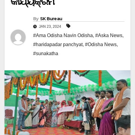
କାର୍ଯ୍ୟକ୍ରମ
By
SK Bureau
JAN 23, 2024
#Ama Odisha Navin Odisha
,
#Aska News
,
#haridapadar panchyat
,
#Odisha News
,
#sunakatha