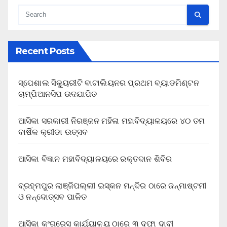
Recent Posts
ସ୍ପେଶାଲ ସିକ୍ୟୁରୀଟି ବାଟାଲିୟନର ପ୍ରଥମ ବ୍ୟାଡମିଣ୍ଟନ
ଚାମ୍ପିଆନସିପ ଉଦଯାପିତ
ଆସିକା ସରକାରୀ ନିରଞ୍ଜନ ମହିଳା ମହାବିଦ୍ୟାଳୟରେ ୪୦ ତମ
ବାର୍ଷିକ କ୍ରୀଡା ଉତ୍ସବ
ଆସିକା ବିଜ୍ଞାନ ମହାବିଦ୍ୟାଳୟରେ ରକ୍ତଦାନ ଶିବିର
ବ୍ରହ୍ମପୁର ଲାଞ୍ଜିପଲ୍ଲୀ ଇସ୍କନ ମନ୍ଦିର ଠାରେ ଜନ୍ମାଷ୍ଟମୀ
ଓ ନନ୍ଦୋତ୍ସବ ପାଳିତ
ଆସିକା କଂଗ୍ରେସ କାର୍ଯ୍ୟାଳୟ ଠାରେ ୩ ଦଫା ଦାବୀ