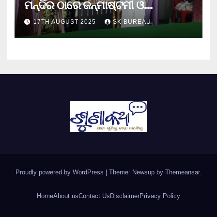
ମନ୍ଦିର ଠାରେ ଜନ୍ମାଷ୍ଟମୀ ଓ
ନନ୍ଦୋତ୍ସବ ପାଳିତ
17TH AUGUST 2025
SK BUREAU
Proudly powered by WordPress
|
Theme: Newsup by
Themeansar
.
Home
About us
Contact Us
Disclaimer
Privacy Policy