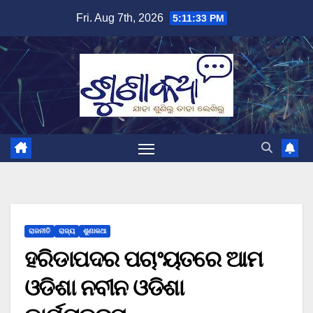
Skip
Fri. Aug 7th, 2026
5:11:34 PM
to
content
ରାଜନୀତି
ରାଜ୍ୟ
ଶୁଣାକଥା
ହରିଡାପଦର ପଚାଂୟତରେ ଆମ
ଓଡିଶା ନବୀନ ଓଡିଶା