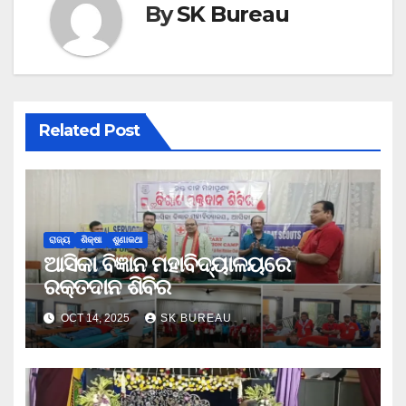
By
SK Bureau
Related Post
ରାଜ୍ୟ
ଶିକ୍ଷା
ଶୁଣାକଥା
ଆସିକା ବିଜ୍ଞାନ ମହାବିଦ୍ୟାଳୟରେ
ରକ୍ତଦାନ ଶିବିର
OCT 14, 2025
SK BUREAU