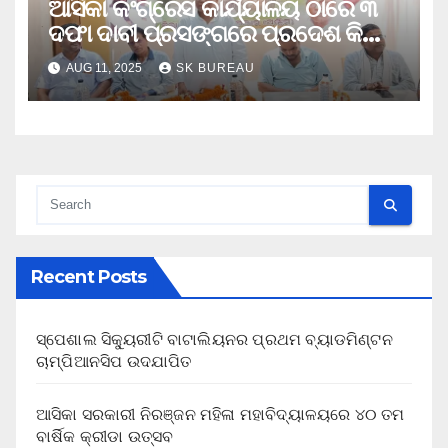
ଆସିକା କଂଗ୍ରେସ କାର୍ଯ୍ୟାଳୟ ଠାରେ ୩
ଦଫା ଦାବୀ ପ୍ରସଙ୍ଗରେ ପ୍ରଦେଶ କିଷାନ
କଂଗ୍ରେସ ରାଜ୍ୟ କିଷାନର ସାଙ୍ଗଠନିକ
AUG 11, 2025
SK BUREAU
ସଭା
Recent Posts
ସ୍ପେଶାଲ ସିକ୍ୟୁରୀଟି ବାଟାଲିୟନର ପ୍ରଥମ ବ୍ୟାଡମିଣ୍ଟନ
ଚାମ୍ପିଆନସିପ ଉଦଯାପିତ
ଆସିକା ସରକାରୀ ନିରଞ୍ଜନ ମହିଳା ମହାବିଦ୍ୟାଳୟରେ ୪୦ ତମ
ବାର୍ଷିକ କ୍ରୀଡା ଉତ୍ସବ