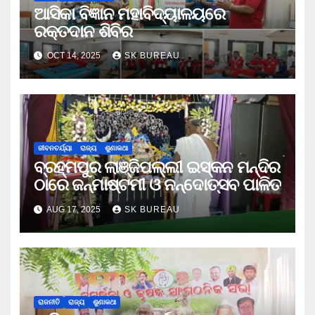
ଆସିକା ବିଜ୍ଞାନ ମହାବିଦ୍ୟାଳୟରେ
ରକ୍ତଦାନ ଶିବିର
OCT 14, 2025
SK BUREAU
ଜୀବନଚର୍ଯ୍ୟା
ରାଜ୍ୟ
ଶୁଣାକଥା
ବ୍ରହ୍ମପୁର ଲାଞ୍ଜିପଲ୍ଲୀ ଇସ୍କନ ମନ୍ଦିର
ଠାରେ ଜନ୍ମାଷ୍ଟମୀ ଓ ନନ୍ଦୋତ୍ସବ ପାଳିତ
AUG 17, 2025
SK BUREAU
ରାଜନୀତି
ରାଜ୍ୟ
ଶୁଣାକଥା