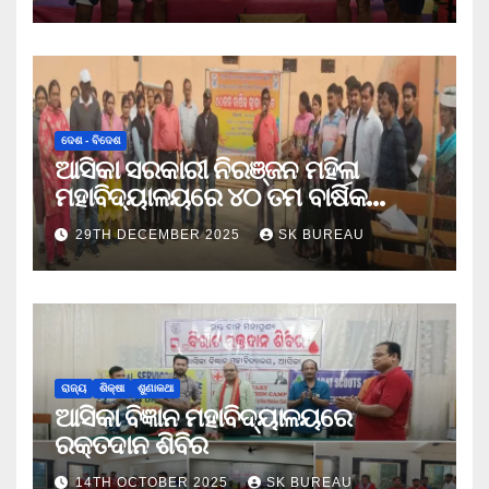
ଦେଶ - ବିଦେଶ
ଆସିକା ସରକାରୀ ନିରଞ୍ଜନ ମହିଳା
ମହାବିଦ୍ୟାଳୟରେ ୪୦ ତମ ବାର୍ଷିକ
କ୍ରୀଡା ଉତ୍ସବ
29TH DECEMBER 2025
SK BUREAU
ରାଜ୍ୟ
ଶିକ୍ଷା
ଶୁଣାକଥା
ଆସିକା ବିଜ୍ଞାନ ମହାବିଦ୍ୟାଳୟରେ
ରକ୍ତଦାନ ଶିବିର
14TH OCTOBER 2025
SK BUREAU