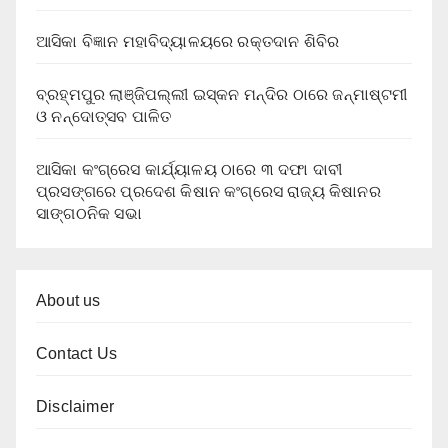
ଆସିକା ବିଜ୍ଞାନ ମହାବିଦ୍ୟାଳୟରେ ରକ୍ତଦାନ ଶିବିର
ବ୍ରହ୍ମପୁର ଲାଞ୍ଜିପଲ୍ଲୀ ଇସ୍କନ ମନ୍ଦିର ଠାରେ ଜନ୍ମାଷ୍ଟମୀ
ଓ ନନ୍ଦୋତ୍ସବ ପାଳିତ
ଆସିକା କଂଗ୍ରେସ କାର୍ଯ୍ୟାଳୟ ଠାରେ ୩ ଦଫା ଦାବୀ
ପ୍ରସଙ୍ଗରେ ପ୍ରଦେଶ କିଷାନ କଂଗ୍ରେସ ରାଜ୍ୟ କିଷାନର
ସାଙ୍ଗଠନିକ ସଭା
About us
Contact Us
Disclaimer