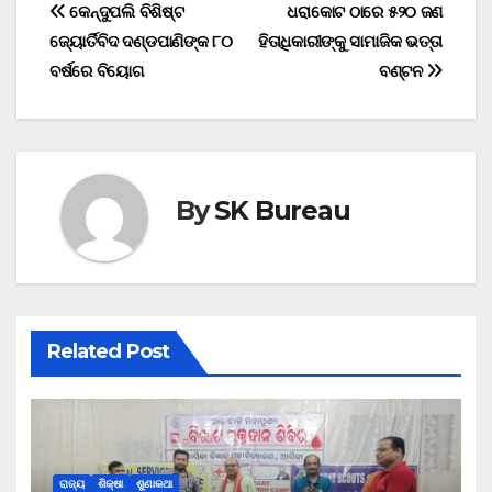
Post
କେନ୍ଦୁପଲି ବିଶିଷ୍ଟ
ଧରାକୋଟ ଠାରେ ୫୨୦ ଜଣ
ଜ୍ୟୋର୍ତିବିଦ ଦଣ୍ଡପାଣିଙ୍କ ୮୦
ହିତାଧିକାରୀଙ୍କୁ ସାମାଜିକ ଭତ୍ତା
navigation
ବର୍ଷରେ ବିୟୋଗ
ବଣ୍ଟନ
By
SK Bureau
Related Post
ରାଜ୍ୟ
ଶିକ୍ଷା
ଶୁଣାକଥା