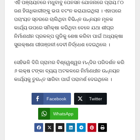
ଏହି ପଞ୍ଚାୟତରେ ମଧୁବାବୁ ପେନସନ ଯୋଜନାରେ ପ୍ରାୟ ୮୦
ଜଣ ହିତାଧିକାରୀଙ୍କୁ ଭତା ବଟଂନ କରାଯାଇଥିଲା । ଏହାପରେ
ପଚାଂୟତ ସ୍ତରରେ ଚାଲିଥିବା ବିଭିନ୍ନ ଉନ୍ନୟନ ମୂଳକ
କାର୍ଯ୍ୟ ଉପରେ ସମିକ୍ଷା କରିଥିବା ବେଳେ ଯଥା ଶୀଘ୍ର
ନିର୍ମାଣଧୀନ ପ୍ରକଳ୍ପ ଗୁଡିକୁ ଶେଷ କରିବା ପାଇଁ ଅଧ୍ୟକ୍ଷା
ସୁଲକ୍ଷଣା ଗୀତାଞ୍ଜଳୀ ଦେବୀ ନିର୍ଦ୍ଧେଶ ଦେଇଥିଲେ ।
ସେହିଭଳି ଦିଗି ଗ୍ରାମର ବିଶ୍ୱେଶ୍ୱର ମନ୍ଦିର ପରିଦର୍ଶନ କରି
୬ ଲକ୍ଷ ଟଙ୍କା ବ୍ୟୟ ଅଟକଳରେ ନିର୍ମାଣଧୀନ ଉନ୍ନୟନ
କାର୍ଯ୍ୟକୁ ତୁରନ୍ତ ସାରିବା ପାଇଁ ପରାମର୍ଶ ଦେଇଥିଲେ ।
Facebook
Twitter
WhatsApp