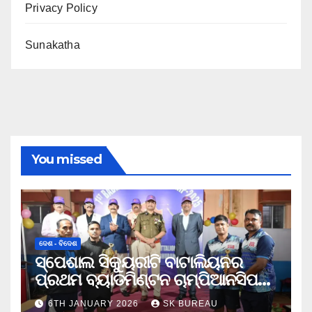
Privacy Policy
Sunakatha
You missed
ଦେଶ - ବିଦେଶ
ସ୍ପେଶାଲ ସିକ୍ୟୁରୀଟି ବାଟାଲିୟନର
ପ୍ରଥମ ବ୍ୟାଡମିଣ୍ଟନ ଚାମ୍ପିଆନସିପ
ଉଦଯାପିତ
6TH JANUARY 2026
SK BUREAU