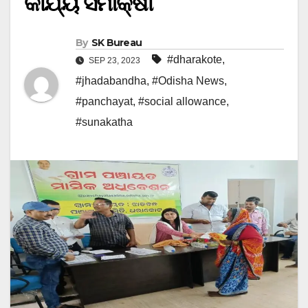
କାର୍ଯ୍ୟ ସମୀକ୍ଷା
By
SK Bureau
#dharakote
,
SEP 23, 2023
#jhadabandha
,
#Odisha News
,
#panchayat
,
#social allowance
,
#sunakatha