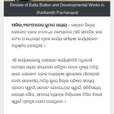
Review of Batta Button and Developmental Works in
Jharbandh Pachanayat
ଆସିକା,୨୩/୯(ମନୋଜ କୁମାର ନାୟକ)
– ଗଞ୍ଜାମ ଜିଲ୍ଲା
ଧରାକୋଟ ବ୍ଲକ ଝାଡବନ୍ଧ ପଚାଂୟତରେ ଆଜି ସାମାଜିକ ଭତା
ବଟଂନ ଓ ଉନ୍ନୟନ ମୂଳକ କାର୍ଯ୍ୟ ସମୀକ୍ଷା କାର୍ଯ୍ୟକ୍ରମ
ଅନୁଷ୍ଠିତ ହୋଇଥିଲା ।
ଏହି କାର୍ଯ୍ୟକ୍ରମକୁ ପଞ୍ଚାୟତ କାର୍ଯ୍ୟନିର୍ବାହି ଅଧିକାରୀ
ଦେବରାଜ ନାୟକ ସଂଯୋଜନା କରିଥିବା ବେଳେ ମୁଖ୍ୟ ଅତିଥି
ଭାବେ ଧରାକୋଟ ବ୍ଲକ ଅଧ୍ୟକ୍ଷା ସୁଲକ୍ଷଣା ଗୀତାଞ୍ଜଳୀ
ଦେବୀ, ସମ୍ମାନୀୟ ଅତିଥି ରୁପେ ଜିଲ୍ଲା ପରିଷଦ ସଦସ୍ୟ
ପ୍ରତାପ ସ୍ୱାଇଁ, ସରପଚଂ ଯୋଗେନ୍ଦ୍ର ସ୍ୱାଇଁ, ସମିତିସଭ୍ୟ
ନାରାୟଣ ଗୈାଡ, ସମବାୟ ବ୍ୟାଙ୍କ ନିର୍ଦ୍ଧେଶକ ବିପିନ ବିହାରୀ
ସ୍ୱାଇଁ ପ୍ରମୁଖ ଯୋଗ ଦେଇଥିଲେ ।