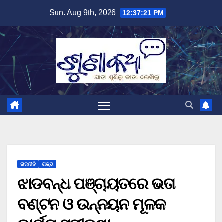
Skip
Sun. Aug 9th, 2026
12:37:22 PM
to
content
ରାଜନୀତି
ରାଜ୍ୟ
ଝାଡବନ୍ଧ ପଞ୍ଚାୟତରେ ଭତା
ବଣ୍ଟନ ଓ ଉନ୍ନୟନ ମୂଳକ