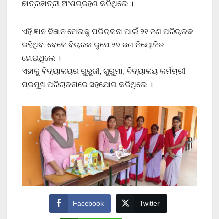
ଛାତ୍ରଛାତ୍ରୀ ଅଂଶଗ୍ରହଣ କରିଥିଲେ ।
ଏହି ଜ୍ଞାନ ବିଜ୍ଞାନ ମେଳାକୁ ପରିଚାଳନା ପାଇଁ ୨୧ ଜଣ ପରିଚାଳକ
ରହିଥିବା ବେଳେ ବିଚାରକ ରୁପେ ୨୭ ଜଣ ନିୟୋଜିତ
ହୋଇଥିଲେ ।
ଏହାକୁ ବିଦ୍ୟାଳୟର ଗୁରୁଜୀ, ଗୁରୁମା, ବିଦ୍ୟାଳୟ କର୍ମଚାରୀ
ପ୍ରମୁଖ ପରିଚାଳନାରେ ସହଯୋଗ କରିଥିଲେ ।
Facebook
Twitter