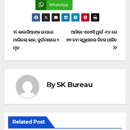
WhatsApp
Post
କାଉଡିଆଙ୍କ ଉପରେ
ଆସିକା ଏନଏସି ୱାର୍ଡ -୧୪ ରେ
ମାଡିଗଲା କାର, ଦୁର୍ଘଟଣାରେ ୨
୭୭ ତମ ସ୍ୱାଧୀନତା ଦିବସ ପାଳିତ
navigation
ମୃତ
By
SK Bureau
Related Post