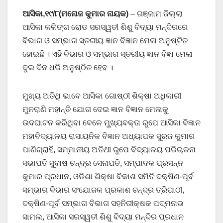
ଆସିକା,୧୯/୮(ମନୋଜ କୁମାର ନାୟକ)
– ଗଞ୍ଜାମ ଜିଲ୍ଲା
ଆସିକା କଳିଙ୍ଗ ରୋଡ ସରସ୍ୱତୀ ଶିଶୁ ବିଦ୍ୟା ମନ୍ଦିରରେ
ବିଭାଗ ଓ ସମ୍ଭାଗ ସ୍ତରୀୟ ଜ୍ଞାନ ବିଜ୍ଞାନ ମେଳା ଅନୁଷ୍ଟିତ
ହୋଇଛି । ଏହି ବିଭାଗ ଓ ସମ୍ଭାଗ ସ୍ତରୀୟ ଜ୍ଞାନ ବିଜ୍ଞା ମେଳା
ଦୁଇ ଦିନ ଧରି ଅନୁଷ୍ଠିତ ହେବ ।
ମୁଖ୍ୟ ଅତିଥି ଭାବେ ଆସିକା ଗୋଷ୍ଠୀ ଶିକ୍ଷା ଅଧିକାରୀ
ମୁନରାଣି ମହାନ୍ତି ଯୋଗ ଦେଇ ଜ୍ଞାନ ବିଜ୍ଞାନ ମେଳାକୁ
ଉଦଘାଟନ କରିଥିବା ବେଳେ ମୁ୍‌ଖ୍ୟବକ୍ତା ରୁପେ ଆସିକା ବିଜ୍ଞାନ
ମହାବିଦ୍ୟାଳୟ ରାସାୟନିକ ବିଜ୍ଞାନ ଅଧ୍ୟାପକ ସୁରଜ କୁମାର
ପାଣିଗ୍ରାହି, ସମ୍ମାନୀୟ ଅତିଥୀ ରୁପେ ବିଦ୍ୟାଳୟ ପରିଚାଳନା
ସଭାପତି ସୁବାଷ ଚନ୍ଦ୍ର ସେନାପତି, ସମ୍ପାଦକ ପ୍ରସନ୍ନ
କୁମାର ପ୍ରଧାନ, ଓଡିଶା ଶିକ୍ଷା ବିକାଶ ସମିତି ଦକ୍ଷିଣ-ପୂର୍ବ
ସମ୍ଭାଗ ବିଭାଗ ସଂଯୋଜକ ପ୍ରକାଶ ଚନ୍ଦ୍ର ତ୍ରିପାଠୀ,
ଦକ୍ଷିଣ-ପୂର୍ବ ସମ୍ଭାଗ ବିଭାଗ ସହନିରୀକ୍ଷକ ପଦ୍ମନାଭ
ସାମଲ, ଆସିକା ସରସ୍ୱତୀ ଶିଶୁ ବିଦ୍ୟା ମନ୍ଦିର ପ୍ରଧାନ