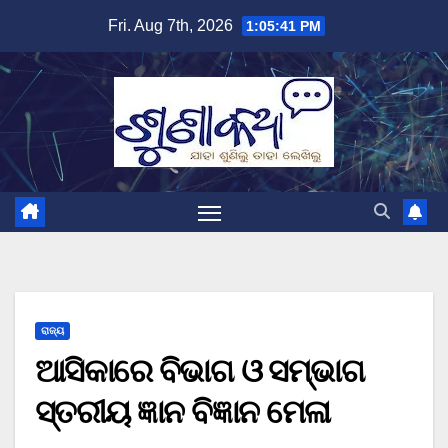
Skip
Fri. Aug 7th, 2026
1:05:42 PM
to
content
ରାଜ୍ୟ
ଆସିକାରେ ବିଭାଗ ଓ ସମ୍ଭାଗ
ସ୍ତରୀୟ ଜ୍ଞାନ ବିଜ୍ଞାନ ମେଳା