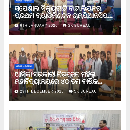
ଦେଶ - ବିଦେଶ
ସ୍ପେଶାଲ ସିକ୍ୟୁରୀଟି ବାଟାଲିୟନର
ପ୍ରଥମ ବ୍ୟାଡମିଣ୍ଟନ ଚାମ୍ପିଆନସିପ
ଉଦଯାପିତ
6TH JANUARY 2026
SK BUREAU
ଦେଶ - ବିଦେଶ
ଆସିକା ସରକାରୀ ନିରଞ୍ଜନ ମହିଳା
ମହାବିଦ୍ୟାଳୟରେ ୪୦ ତମ ବାର୍ଷିକ
କ୍ରୀଡା ଉତ୍ସବ
29TH DECEMBER 2025
SK BUREAU