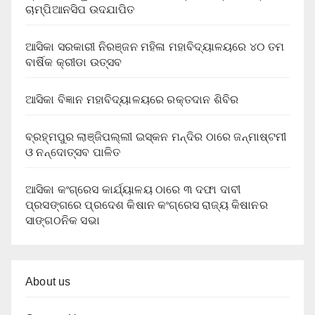
ଚାମ୍ପିଆନସିପ ଉଦଯାପିତ
ଆସିକା ସରକାରୀ ନିରଞ୍ଜନ ମହିଳା ମହାବିଦ୍ୟାଳୟରେ ୪୦ ତମ
ବାର୍ଷିକ କ୍ରୀଡା ଉତ୍ସବ
ଆସିକା ବିଜ୍ଞାନ ମହାବିଦ୍ୟାଳୟରେ ରକ୍ତଦାନ ଶିବିର
ବ୍ରହ୍ମପୁର ଲାଞ୍ଜିପଲ୍ଲୀ ଇସ୍କନ ମନ୍ଦିର ଠାରେ ଜନ୍ମାଷ୍ଟମୀ
ଓ ନନ୍ଦୋତ୍ସବ ପାଳିତ
ଆସିକା କଂଗ୍ରେସ କାର୍ଯ୍ୟାଳୟ ଠାରେ ୩ ଦଫା ଦାବୀ
ପ୍ରସଙ୍ଗରେ ପ୍ରଦେଶ କିଷାନ କଂଗ୍ରେସ ରାଜ୍ୟ କିଷାନର
ସାଙ୍ଗଠନିକ ସଭା
About us