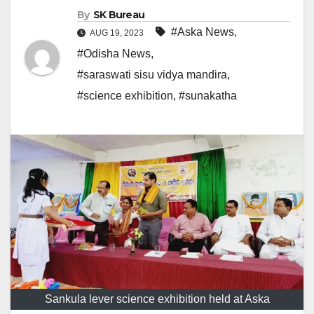
By
SK Bureau
#Aska News
,
AUG 19, 2023
#Odisha News
,
#saraswati sisu vidya mandira
,
#science exhibition
,
#sunakatha
Sankula lever science exhibition held at Aska