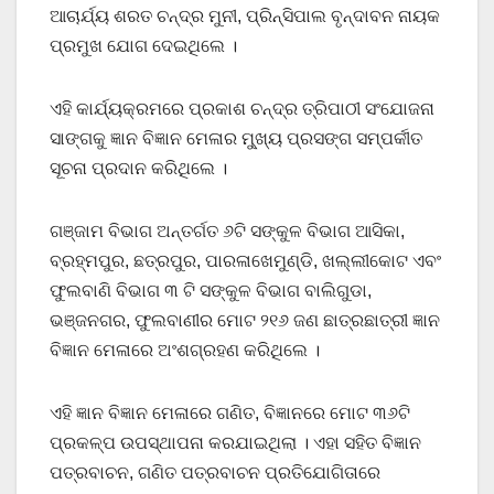
ଆଚାର୍ଯ୍ୟ ଶରତ ଚନ୍ଦ୍ର ମୁନୀ, ପ୍ରିନ୍ସିପାଲ ବୃନ୍ଦାବନ ନାୟକ
ପ୍ରମୁଖ ଯୋଗ ଦେଇଥିଲେ ।
ଏହି କାର୍ଯ୍ୟକ୍ରମରେ ପ୍ରକାଶ ଚନ୍ଦ୍ର ତ୍ରିପାଠୀ ସଂଯୋଜନା
ସାଙ୍ଗକୁ ଜ୍ଞାନ ବିଜ୍ଞାନ ମେଳାର ମୁ୍‌ଖ୍ୟ ପ୍ରସଙ୍ଗ ସମ୍ପର୍କୀତ
ସୂଚନା ପ୍ରଦାନ କରିଥିଲେ ।
ଗଞ୍ଜାମ ବିଭାଗ ଅନ୍ତର୍ଗତ ୬ଟି ସଙ୍କୁଳ ବିଭାଗ ଆସିକା,
ବ୍ରହ୍ମପୁର, ଛତ୍ରପୁର, ପାରଳାଖେମୁଣ୍ଡି, ଖଲ୍ଲୀକୋଟ ଏବଂ
ଫୁଲବାଣି ବିଭାଗ ୩ ଟି ସଙ୍କୁଳ ବିଭାଗ ବାଲିଗୁଡା,
ଭଞ୍ଜନଗର, ଫୁଲବାଣୀର ମୋଟ ୨୧୬ ଜଣ ଛାତ୍ରଛାତ୍ରୀ ଜ୍ଞାନ
ବିଜ୍ଞାନ ମେଳାରେ ଅଂଶଗ୍ରହଣ କରିଥିଲେ ।
ଏହି ଜ୍ଞାନ ବିଜ୍ଞାନ ମେଳାରେ ଗଣିତ, ବିଜ୍ଞାନରେ ମୋଟ ୩୬ଟି
ପ୍ରକଳ୍ପ ଉପସ୍ଥାପନା କରଯାଇଥିଲା । ଏହା ସହିତ ବିଜ୍ଞାନ
ପତ୍ରବାଚନ, ଗଣିତ ପତ୍ରବାଚନ ପ୍ରତିଯୋଗିତାରେ