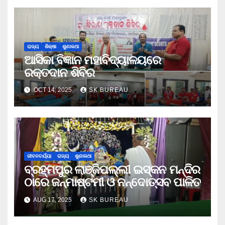
ରାଜ୍ୟ
ଶିକ୍ଷା
ଶୁଣାକଥା
ଆସିକା ବିଜ୍ଞାନ ମହାବିଦ୍ୟାଳୟରେ
ରକ୍ତଦାନ ଶିବିର
OCT 14, 2025
SK BUREAU
ଜୀବନଚର୍ଯ୍ୟା
ରାଜ୍ୟ
ଶୁଣାକଥା
ବ୍ରହ୍ମପୁର ଲାଞ୍ଜିପଲ୍ଲୀ ଇସ୍କନ ମନ୍ଦିର
ଠାରେ ଜନ୍ମାଷ୍ଟମୀ ଓ ନନ୍ଦୋତ୍ସବ ପାଳିତ
AUG 17, 2025
SK BUREAU