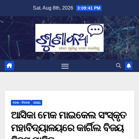
Skip
Sat. Aug 8th, 2026
3:09:42 PM
to
content
ଦେଶ - ବିଦେଶ
ରାଜ୍ୟ
ଆସିକା ମେକ ମାଇକେଲ ସଂସ୍କୃତ
ମହାବିଦ୍ୟାଳୟରେ କାର୍ଗିଲ ବିଜୟ