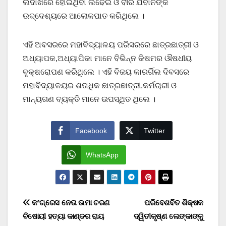
ଲଦାଖରେ ହୋଇଥିବା ଲଢେଇ ଓ ବୀର ଯବାନଙ୍କ
ଉଦ୍ଦେଶ୍ୟରେ ଆଲୋକପାତ କରିଥିଲେ ।
ଏହି ଅବସରରେ ମହାବିଦ୍ୟାଳୟ ପରିସରରେ ଛାତ୍ରଛାତ୍ରୀ ଓ
ଅଧ୍ୟାପକ,ଅଧ୍ୟାପିକା ମାନେ ବିଭିନ୍ନ କିଷମର ଔଷଧୀୟ
ବୃକ୍ଷରୋପଣ କରିଥିଲେ । ଏହି ବିଜୟ କାରର୍ଗିଲ ଦିବସରେ
ମହାବିଦ୍ୟାଳୟର ଶତାଧିକ ଛାତ୍ରଛାତ୍ରୀ,କର୍ମଚାରୀ ଓ
ମାନ୍ୟଗଣ ବ୍ୟକ୍ତି ମାନେ ଉପସ୍ଥିତ ଥିଲେ ।
Facebook
Twitter
WhatsApp
Post
କଂଗ୍ରେସ ନେତା ଉମା ଚରଣ
ପରିବେଶବିତ ଶିକ୍ଷକ
ବିଷୋୟୀ ହତ୍ୟା କାଣ୍ଡର ରାୟ
ଦ୍ୱିତୀକୃଷ୍ଣ ଲେଙ୍କାଙ୍କୁ