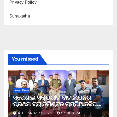
Privacy Policy
Sunakatha
You missed
ଦେଶ - ବିଦେଶ
ସ୍ପେଶାଲ ସିକ୍ୟୁରୀଟି ବାଟାଲିୟନର
ପ୍ରଥମ ବ୍ୟାଡମିଣ୍ଟନ ଚାମ୍ପିଆନସିପ
ଉଦଯାପିତ
6TH JANUARY 2026
SK BUREAU