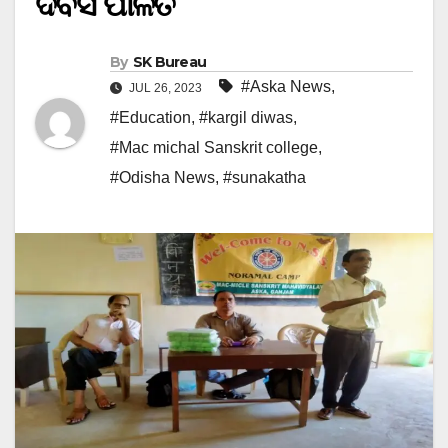
ଦିବସ ପାଳିତ
By
SK Bureau
#Aska News
,
JUL 26, 2023
#Education
,
#kargil diwas
,
#Mac michal Sanskrit college
,
#Odisha News
,
#sunakatha