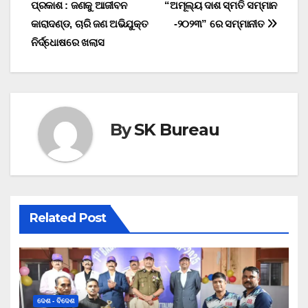
navigation
ପ୍ରକାଶ : ଜଣକୁ ଆଜୀବନ
“ଅମୂଲ୍ୟ ଦାଶ ସ୍ମତି ସମ୍ମାନ
କାରାଦଣ୍ଡ, ଚାରି ଜଣ ଅଭିଯୁକ୍ତ
-୨୦୨୩” ରେ ସମ୍ମାନୀତ
ନିର୍ଦ୍ଧୋଷରେ ଖଲାସ
By
SK Bureau
Related Post
ଦେଶ - ବିଦେଶ