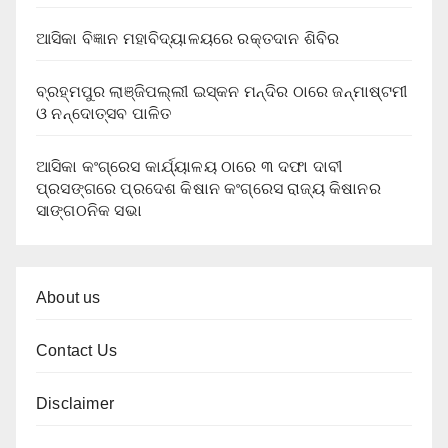
ଆସିକା ବିଜ୍ଞାନ ମହାବିଦ୍ୟାଳୟରେ ରକ୍ତଦାନ ଶିବିର
ବ୍ରହ୍ମପୁର ଲାଞ୍ଜିପଲ୍ଲୀ ଇସ୍କନ ମନ୍ଦିର ଠାରେ ଜନ୍ମାଷ୍ଟମୀ
ଓ ନନ୍ଦୋତ୍ସବ ପାଳିତ
ଆସିକା କଂଗ୍ରେସ କାର୍ଯ୍ୟାଳୟ ଠାରେ ୩ ଦଫା ଦାବୀ
ପ୍ରସଙ୍ଗରେ ପ୍ରଦେଶ କିଷାନ କଂଗ୍ରେସ ରାଜ୍ୟ କିଷାନର
ସାଙ୍ଗଠନିକ ସଭା
About us
Contact Us
Disclaimer