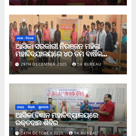
ଦେଶ - ବିଦେଶ
ଆସିକା ସରକାରୀ ନିରଞ୍ଜନ ମହିଳା
ମହାବିଦ୍ୟାଳୟରେ ୪୦ ତମ ବାର୍ଷିକ
କ୍ରୀଡା ଉତ୍ସବ
29TH DECEMBER 2025
SK BUREAU
ରାଜ୍ୟ
ଶିକ୍ଷା
ଶୁଣାକଥା
ଆସିକା ବିଜ୍ଞାନ ମହାବିଦ୍ୟାଳୟରେ
ରକ୍ତଦାନ ଶିବିର
14TH OCTOBER 2025
SK BUREAU