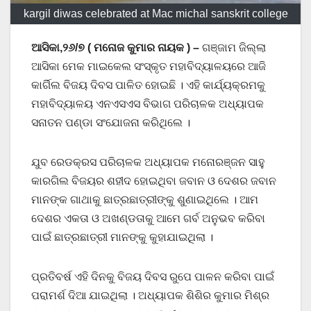
kargil diwas celebrated at Mac michal sanskrit college
ଆସିକା,୨୬/୭ ( ମନୋଜ କୁମାର ନାୟକ ) –
ଗଞ୍ଜାମ ଜିଲ୍ଲା
ଆସିକା ମେକ ମାଇକେଲ ସଂସ୍କୃତ ମହାବିଦ୍ୟାଳୟରେ ଆଜି
କାର୍ଗିଲ ବିଜୟ ଦିବସ ପାଳିତ ହୋଇଛି । ଏହି କାର୍ଯ୍ୟକ୍ରମକୁ
ମହାବିଦ୍ୟାଳୟ ଏନଏସଏସ ବିଭାଗ ପରିଚାଳକ ଅଧ୍ୟାପକ
ସନାତନ ପଣ୍ଡା ସଂଯୋଜନା କରିଥିଲେ ।
ଯୁବ ରେଡକ୍ରସ ପରିଚାଳକ ଅଧ୍ୟାପକ ମନୋରଞ୍ଜନ ସାହୁ
କାରଗିଲ ବିଜୟର ଶହୀଦ ହୋଇଥିବା ଜବାନ ଓ ଦେଶର ଜବାନ
ମାନଙ୍କ ଗାଥାକୁ ଛାତ୍ରଛାତ୍ରୀଙ୍କୁ ଶୁଣାଇଥିଲେ । ଆମ
ଦେଶର ଏକତା ଓ ଅଖଣ୍ଡତାକୁ ଆମେ ଗର୍ବ ଅନୁଭବ କରିବା
ପାଇଁ ଛାତ୍ରଛାତ୍ରୀ ମାନଙ୍କୁ କୁହାଯାଇଥିଲା ।
ପ୍ରତିବର୍ଷ ଏହି ଦିନକୁ ବିଜୟ ଦିବସ ରୁପେ ପାଳନ କରିବା ପାଇଁ
ପରାମର୍ଶ ଦିଆ ଯାଇଥିଲା । ଅଧ୍ୟାପକ ଶିଶିର କୁମାର ମିଶ୍ର