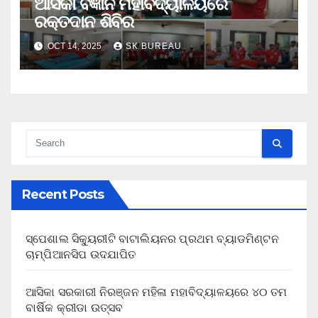
ଆସିକା ବିଜ୍ଞାନ ମହାବିଦ୍ୟାଳୟରେ
ରକ୍ତଦାନ ଶିବିର
OCT 14, 2025
SK BUREAU
Recent Posts
ସ୍ପେଶାଲ ସିକ୍ୟୁରୀଟି ବାଟାଲିୟନର ପ୍ରଥମ ବ୍ୟାଡମିଣ୍ଟନ
ଚାମ୍ପିଆନସିପ ଉଦଯାପିତ
ଆସିକା ସରକାରୀ ନିରଞ୍ଜନ ମହିଳା ମହାବିଦ୍ୟାଳୟରେ ୪୦ ତମ
ବାର୍ଷିକ କ୍ରୀଡା ଉତ୍ସବ